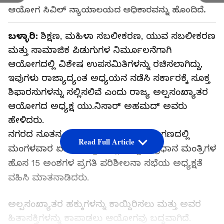
ಆಯೋಗ ಸಿವಿಲ್ ನ್ಯಾಯಾಲಯದ ಅಧಿಕಾರವನ್ನು ಹೊಂದಿದೆ.
ಬಳ್ಳಾರಿ:
ಶಿಕ್ಷಣ, ಮಹಿಳಾ ಸಬಲೀಕರಣ, ಯುವ ಸಬಲೀಕರಣ
ಮತ್ತು ಸಾಮಾಜಿಕ ಪಿಡುಗುಗಳ ನಿರ್ಮೂಲನೆಗಾಗಿ
ಆಯೋಗದಲ್ಲಿ ವಿಶೇಷ ಉಪಸಮಿತಿಗಳನ್ನು ರಚಿಸಲಾಗಿದ್ದು,
ಇವುಗಳು ರಾಜ್ಯಾದ್ಯಂತ ಅಧ್ಯಯನ ನಡೆಸಿ ಸರ್ಕಾರಕ್ಕೆ ಸೂಕ್ತ
ಶಿಫಾರಸುಗಳನ್ನು ಸಲ್ಲಿಸಲಿವೆ ಎಂದು ರಾಜ್ಯ ಅಲ್ಪಸಂಖ್ಯಾತರ
ಆಯೋಗದ ಅಧ್ಯಕ್ಷ ಯು.ನಿಸಾರ್ ಅಹಮದ್ ಅವರು
ಹೇಳಿದರು.
ನಗರದ ನೂತನ ಜಿಲ್ಲಾಡಳಿತ ಭವನದ ಸಭಾಂಗಣದಲ್ಲಿ
Read Full Article
ಮಂಗಳವಾರ ಏರ್ಪಡಿಸಿದ್ದ ಜಿಲ್ಲಾ ಮಟ್ಟದ ಪ್ರಧಾನ ಮಂತ್ರಿಗಳ
ಹೊಸ 15 ಅಂಶಗಳ ಪ್ರಗತಿ ಪರಿಶೀಲನಾ ಸಭೆಯ ಅಧ್ಯಕ್ಷತೆ
ವಹಿಸಿ ಮಾತನಾಡಿದರು.
ಅಲ್ಪಸಂಖ್ಯಾತರ ಹಕ್ಕುಗಳನ್ನು ಕಾಯ್ದಿರಿಸಲು ಮತ್ತು ಅವರ
ಹಿತಾಸಕ್ತಿಗಳನ್ನು ಕಾಪಾಡಲು ಆಯೋಗವು ಬದ್ಧವಾಗಿದೆ.