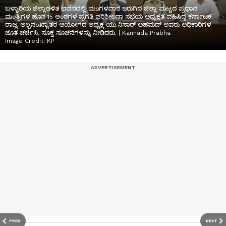
ಬಳ್ಳಾರಿಯ ಜಿಲ್ಲಾಡಳಿತ ಭವನದಲ್ಲಿ ಮಂಗಳವಾರ ಜರುಗಿದ ಜಿಲ್ಲಾ ಮಟ್ಟದ ಪ್ರಧಾನ
ಮಂತ್ರಿಗಳ ಹೊಸ 15 ಅಂಶಗಳ ಪ್ರಗತಿ ಪರಿಶೀಲನಾ ಸಭೆಯ ಅಧ್ಯಕ್ಷತೆ ವಹಿಸಿದ್ದ ಕರ್ನಾಟಕ
ರಾಜ್ಯ ಅಲ್ಪಸಂಖ್ಯಾತರ ಆಯೋಗದ ಅಧ್ಯಕ್ಷ ಯು.ನಿಸಾರ್ ಅಹಮದ್ ಅವರು ಅಧಿಕಾರಿಗಳ
ಜೊತೆ ಚರ್ಚಿಸಿ, ಸೂಕ್ತ ಸೂಚನೆಗಳನ್ನು ನೀಡಿದರು. | Kannada Prabha
Image Credit:
KP
PREV
NEXT