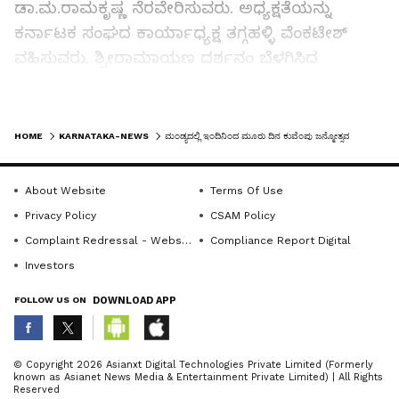
ಡಾ.ಮ.ರಾಮಕೃಷ್ಣ ನೆರವೇರಿಸುವರು. ಅಧ್ಯಕ್ಷತೆಯನ್ನು
ಕರ್ನಾಟಕ ಸಂಘದ ಕಾರ್ಯಾಧ್ಯಕ್ಷ ತಗ್ಗಹಳ್ಳಿ ವೆಂಕಟೇಶ್
ವಹಿಸುವರು. ಶ್ರೀರಾಮಾಯಣ ದರ್ಶನಂ ಬೆಳಗಿಸಿದ
ಸ್ತ್ರೀಪಾತ್ರಗಳು ಕುರಿತು ತುಮಕೂರಿನ ಲಕ್ಷ್ಮೀ ಗಮಕವಾಚನ
ಮಾಡುವರು. ಡಾ.ಶುಭಶ್ರೀ ವ್ಯಾಖ್ಯಾನ ಮಾಡುವರು.
LATEST VIDEOS
ಡಿ.೨೭ರಂದು ಶ್ರೀರಾಮಾಯಣ ದರ್ಶನಂ ಹಾಗೂ ಕುವೆಂಪು
HOME
KARNATAKA-NEWS
ಮಂಡ್ಯದಲ್ಲಿ ಇಂದಿನಿಂದ ಮೂರು ದಿನ ಕುವೆಂಪು ಜನ್ಮೋತ್ಸವ
ಗೀತೆಗಳನ್ನು ಬೆಂಗಳೂರಿನ ಶ್ರೀ ವಾಗ್ದೇವಿ ಗಮಕ ಕಲಾ
ಪ್ರತಿಷ್ಠಾನದ ಸದಸ್ಯರು ಪ್ರಸ್ತುತಪಡಿಸುವರು ಎಂದು ಗುರುವಾರ
About Website
Terms Of Use
ಸುದ್ದಿಗೋಷ್ಠಿಯಲ್ಲಿ ತಿಳಿಸಿದರು.
Privacy Policy
CSAM Policy
Complaint Redressal - Website
Compliance Report Digital
ಡಿ.೨೮ರಂದು ಮಧ್ಯಾಹ್ನ ೨.೩೦ಕ್ಕೆ ಕುವೆಂಪು ವಿಚಾರ ಸಂಕಿರಣ
Investors
ನಡೆಯಲಿದ್ದು, ಅಧ್ಯಕ್ಷತೆಯನ್ನು ಆಂಧ್ರಪ್ರದೇಶದ ಆದಾಯ
FOLLOW US ON
DOWNLOAD APP
ತೆರಿಗೆ ಇಲಾಖೆ ಮುಖ್ಯ ಆಯುಕ್ತ ಜಯರಾಂ ರಾಯಪುರ
ವಹಿಸುವರು. ವಿಚಾರ ಕ್ರಾಂತಿಗೆ ಆಹ್ವಾನದ ಹಿನ್ನೆಲೆಯಲ್ಲಿ
ನಿರಂಕುಶ ಮತಿತ್ವ ಕುರಿತು ವಿಮರ್ಶಕ
ABOUT THE AUTHOR
© Copyright 2026 Asianxt Digital Technologies Private Limited (Formerly
known as Asianet News Media & Entertainment Private Limited) | All Rights
ಪ್ರೊ.ಎಸ್.ಜಿ.ಸಿದ್ದರಾಮಯ್ಯ, ಕುವೆಂಪು ಸಾಹಿತ್ಯ ಪ್ರವೇಶಕ್ಕೆ
KannadaprabhaNewsNetwork
K
Reserved