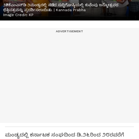
೨೫ಕೆಎಂಎನ್‌ಡಿ-೨ಮಂಡ್ಯದಲ್ಲಿ ನಡೆದ ಸುದ್ದಿಗೋಷ್ಠಿಯಲ್ಲಿ ಕುವೆಂಪು ಜನ್ಮೋತ್ಸವದ
ಭಿತ್ತಿಪತ್ರವನ್ನು ಪ್ರದರ್ಶಿಸಲಾಯಿತು. | Kannada Prabha
Image Credit:
KP
ಮಂಡ್ಯದಲ್ಲಿ ಕರ್ನಾಟಕ ಸಂಘದಿಂದ ಡಿ.೨೬ರಿಂದ ೨೮ರವರೆಗೆ