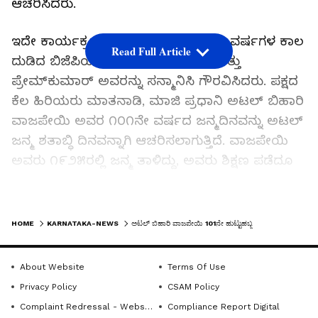
ಆಚರಿಸಿದರು.
ಇದೇ ಕಾರ್ಯಕ್ರಮದಲ್ಲಿ ಪಕ್ಷಕ್ಕಾಗಿ ಹಲವಾರು ವರ್ಷಗಳ ಕಾಲ
Read Full Article
ದುಡಿದ ಬಿಜೆಪಿಯ ಹಿರಿಯರಾದ ರಮೇಶ್ ಮತ್ತು
ಪ್ರೇಮ್‌ಕುಮಾರ್ ಅವರನ್ನು ಸನ್ಮಾನಿಸಿ ಗೌರವಿಸಿದರು. ಪಕ್ಷದ
ಕೆಲ ಹಿರಿಯರು ಮಾತನಾಡಿ, ಮಾಜಿ ಪ್ರಧಾನಿ ಅಟಲ್ ಬಿಹಾರಿ
ವಾಜಪೇಯಿ ಅವರ ೧೦೧ನೇ ವರ್ಷದ ಜನ್ಮದಿನವನ್ನು ಅಟಲ್
ಜನ್ಮ ಶತಾಬ್ಧಿ ದಿನವನ್ನಾಗಿ ಆಚರಿಸಲಾಗುತ್ತಿದೆ. ವಾಜಪೇಯಿ
ಅವರು ೧೯೨೫ರಲ್ಲಿ ಜನ್ಮ ತಾಳಿದ್ದು, ಅವರು ಶಿಕ್ಷಣ ಪಡೆದೂ
ಜನಸಂಘದ ಮೂಲಕ ರಾಜಕೀಯಕ್ಕೆ ಪಾದರ್ಪಣೆ
ಮಾಡುತ್ತಾರೆ. ಜನಸಂಘದ ಮೂಲಕ ಪಕ್ಷವನ್ನು ಕಟ್ಟಿ
LATEST VIDEOS
ರಾಜಕೀಯದಲ್ಲಿ ಅವರೆ ಕ್ರಾಂತಿಯನ್ನು ಮೂಡಿಸಿದವರು.
HOME
KARNATAKA-NEWS
ಅಟಲ್ ಬಿಹಾರಿ ವಾಜಪೇಯಿ 101ನೇ ಹುಟ್ಟುಹಬ್ಬ
ಪ್ರಧಾನಿಯಾಗಿ ಹಲವಾರು ಯೋಜನೆಯನ್ನು ಜಾರಿಗೆ ತಂದರು.
ಪಕ್ಷಕ್ಕಿಂತ ದೇಶ ಮುಖ್ಯ. ವ್ಯಕ್ತಿಗಿಂತ ಪಕ್ಷ ಮುಖ್ಯ ಎಂದು
About Website
Terms Of Use
ಹೇಳಿಕೊಟ್ಟವರು. ಯಾವುದೇ ಸ್ವಾರ್ಥವಿಲ್ಲದೇ ಪಕ್ಷತೀತವಾಗಿ
Privacy Policy
CSAM Policy
ಇದ್ದವರು. ಅಜಾತ ಶತ್ರು. ಹಲವಾರು ಕವನ ಕೂಡ ಬರೆದಿದ್ದಾರೆ.
Complaint Redressal - Website
Compliance Report Digital