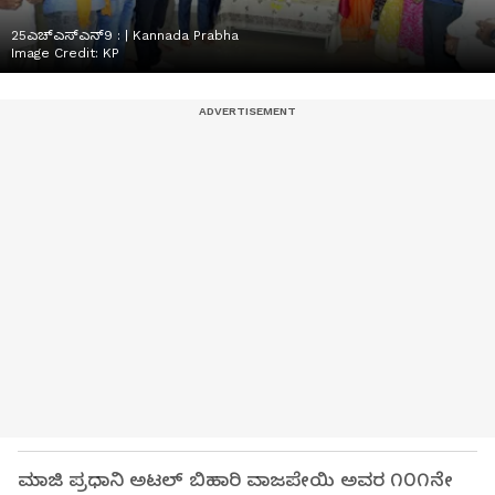
25ಎಚ್ಎಸ್ಎನ್9 : | Kannada Prabha
Image Credit:
KP
ಮಾಜಿ ಪ್ರಧಾನಿ ಅಟಲ್ ಬಿಹಾರಿ ವಾಜಪೇಯಿ ಅವರ ೧೦೧ನೇ