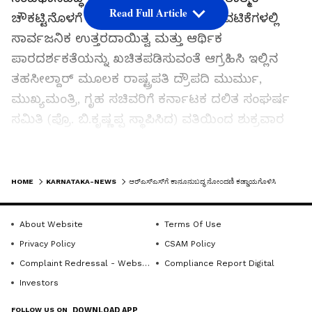
Read Full Article
ಚೌಕಟ್ಟಿನೊಳಗೆ ತಂದು, ಅದರ ಕಾರ್ಯ ಚಟುವಟಿಕೆಗಳಲ್ಲಿ
ಸಾರ್ವಜನಿಕ ಉತ್ತರದಾಯಿತ್ವ ಮತ್ತು ಆರ್ಥಿಕ
ಪಾರದರ್ಶಕತೆಯನ್ನು ಖಚಿತಪಡಿಸುವಂತೆ ಆಗ್ರಹಿಸಿ ಇಲ್ಲಿನ
ತಹಸೀಲ್ದಾರ್‌ ಮೂಲಕ ರಾಷ್ಟ್ರಪತಿ ದ್ರೌಪದಿ ಮುರ್ಮು,
ಮುಖ್ಯಮಂತ್ರಿ, ಗೃಹ ಸಚಿವರಿಗೆ ಕರ್ನಾಟಕ ದಲಿತ ಸಂಘರ್ಷ
ಸಮಿತಿ (ಪ್ರೊ. ಬಿ.ಕೃಷ್ಣಪ್ಪ ಸ್ಥಾಪಿಸಿದ) ವತಿಯಿಂದ ಶುಕ್ರವಾರ
ಮನವಿ ಸಲ್ಲಿಸಲಾಯಿತು.
LATEST VIDEOS
ನಂತರ ಕ.ದ.ಸಂ.ಸ. ತಾಲೂಕು ಸಂಚಾಲಕ ಪಿ.ಜೆ.
HOME
KARNATAKA-NEWS
ಆರ್‌ಎಸ್‌ಎಸ್‌ಗೆ ಕಾನೂನುಬದ್ಧ ನೋಂದಣಿ ಕಡ್ಡಾಯಗೊಳಿಸಿ
ಮಹಾಂತೇಶ್ ಮಾತನಾಡಿ, ಕರ್ನಾಟಕದ ಗೃಹ ಸಚಿವ
ಪ್ರಿಯಾಂಕ್ ಖರ್ಗೆ ಅವರು ಇತ್ತೀಚೆಗೆ ಆರ್‌ಎಸ್‌ಎಸ್‌ನ
About Website
Terms Of Use
ಕಾನೂನು ಮಾನ್ಯತೆ, ಅಧಿಕೃತ ನೋಂದಣಿ, ಹಣಕಾಸಿನ
Privacy Policy
CSAM Policy
ಪಾರದರ್ಶಕತೆ ಹಾಗೂ ಸಾರ್ವಜನಿಕ ಉತ್ತರದಾಯಿತ್ವ ಕುರಿತು
Complaint Redressal - Website
Compliance Report Digital
ಎತ್ತಿರುವ ಪ್ರಶ್ನೆಗಳು ಸಂವಿಧಾನ ಮತ್ತು ಕಾನೂನಿನ ಆಳ್ವಿಕೆಗೆ
Investors
ಸಂಬಂಧಿಸಿದ ಸೂಕ್ತ ವಿಷಯಗಳಾಗಿವೆ ಎಂದರು.
FOLLOW US ON
DOWNLOAD APP