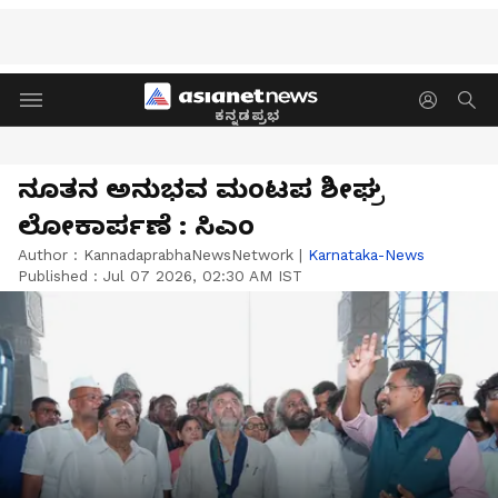
ಕನ್ನಡಪ್ರಭ
ನೂತನ ಅನುಭವ ಮಂಟಪ ಶೀಘ್ರ
ಲೋಕಾರ್ಪಣೆ : ಸಿಎಂ
Author :
KannadaprabhaNewsNetwork
|
Karnataka-News
Published :
Jul 07 2026, 02:30 AM IST