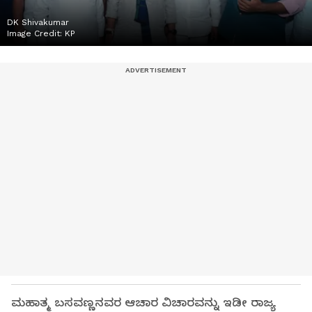
DK Shivakumar
Image Credit:
KP
ಮಹಾತ್ಮ ಬಸವಣ್ಣನವರ ಆಚಾರ ವಿಚಾರವನ್ನು ಇಡೀ ರಾಜ್ಯ