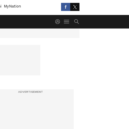
i
MyNation