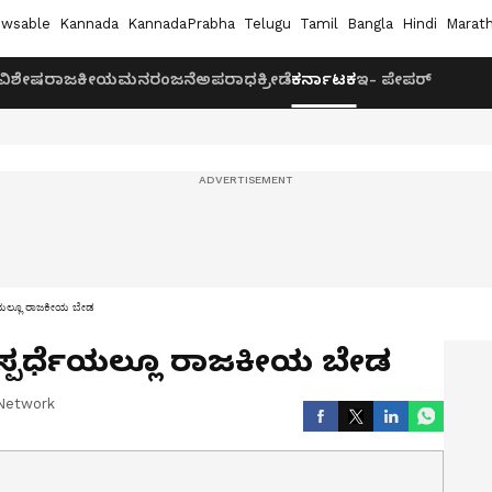
wsable
Kannada
KannadaPrabha
Telugu
Tamil
Bangla
Hindi
Marath
ವಿಶೇಷ
ರಾಜಕೀಯ
ಮನರಂಜನೆ
ಅಪರಾಧ
ಕ್ರೀಡೆ
ಕರ್ನಾಟಕ
ಇ- ಪೇಪರ್
ೆಯಲ್ಲೂ ರಾಜಕೀಯ ಬೇಡ
್ಪರ್ಧೆಯಲ್ಲೂ ರಾಜಕೀಯ ಬೇಡ
Network