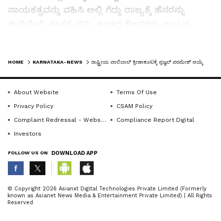
ನಾಯಕತ್ವವನ್ನು ವಹಿಸಿ ಅಲ್ಲಿ ಗೆದ್ದು ರಾಜ್ಯಕ್ಕೆ ಹೆಸರನ್ನು
ತಂದಿದ್ದೇವೆ. ನಂತರ ನಮ್ಮ ತಂಡದ ಕೆಲವರನ್ನು ರಾಷ್ಟ್ರದ
ಮಟ್ಟಕ್ಕೆ ಆಯ್ಕೆ ಮಾಡಿಕೊಂಡಿದ್ದಾರೆ. ಅದರಲ್ಲಿ ನಾನು
ಆಯ್ಕೆಯಾಗಿದ್ದೇನೆ " ಎಂದು ಹರ್ಷ ವ್ಯಕ್ತಪಡಿಸಿ, ನಮ್ಮ ತಂಡದ
LATEST VIDEOS
HOME
KARNATAKA-NEWS
ರಾಷ್ಟ್ರೀಯ ವಾಲಿಬಾಲ್‌ ಕ್ರೀಡಾಕೂಟಕ್ಕೆ ಪ್ರಜ್ವಲ್‌ ಪರಮೇಶ್‌ ಆಯ್ಕೆ
ತರಬೇತುದಾರರಾದ ರಾಧಾಕೃಷ್ಣನ್ ಅವರ ಮಾರ್ಗದರ್ಶನ
ನಮ್ಮ ಈ ಸಾಧನೆಗೆ ಕಾರಣ ಎಂದು ಸ್ಮರಿಸಿದರು. ಪ್ರಜ್ವಲ್‌
About Website
Terms Of Use
ಪರಿಚಯ: ಹಳೇಬೀಡಿನ ನಿವಾಸಿ ಎಚ್ .ಪರಮೇಶ್ ಹಾಗೂ
Privacy Policy
CSAM Policy
ಸುಮ (ತಾ.ಪಂ ಮಾಜಿ ಅಧ್ಯಕ್ಷೆ) ದಂಪತಿಯ ಎರಡನೇ
Complaint Redressal - Website
Compliance Report Digital
ಮಗನಾದ ಪ್ರಜ್ವಲ್ ಅವರು ಹಳೇಬೀಡಿನಲ್ಲಿ ಹುಟ್ಟಿ ಪ್ರಾಥಮಿಕ
Investors
ಮತ್ತು ಹೈಸ್ಕೂಲ್ ಹಳೇಬೀಡಿನ ಕಲ್ಪತರು ವಿದ್ಯಾಸಂಸ್ಥೆಯಲ್ಲಿ
ಓದಿ ನಂತರ ಪಿ.ಯು.ಸಿ ದಕ್ಷಿಣ ಕನ್ನಡದಲ್ಲಿ ಬಿ.ಬಿ.ಎ.ಯನ್ನು
FOLLOW US ON
DOWNLOAD APP
ಬೆಂಗಳೂರಿನ ರೇವಾ ಕಾಲೇಜಿನಲ್ಲಿ ವಿದ್ಯಾಭ್ಯಾಸ
ಮಾಡುತ್ತಿದ್ದಾರೆ. ಇವರು ಮೂಲತಃ ೭೫% ಶ್ರವಣದೋಷ
ABOUT THE AUTHOR
© Copyright 2026 Asianxt Digital Technologies Private Limited (Formerly
ಇರುವ ವ್ಯಕ್ತಿ .(ಅಂಗವಿಕಲತೆಯನ್ನು ಹೊಂದಿದ್ದಾರೆ) ಆದರೂ
known as Asianet News Media & Entertainment Private Limited) | All Rights
KannadaprabhaNewsNetwork
K
Reserved
ಸಹ ಎಲ್ಲಾ ಕ್ರೀಡೆಯಲ್ಲಿ ಸರ್ವೇ ಸಾಮಾನ್ಯವಾಗಿ ಆಡುತ್ತಾರೆ.