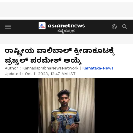
ಕನ್ನಡಪ್ರಭ
ರಾಷ್ಟ್ರೀಯ ವಾಲಿಬಾಲ್‌ ಕ್ರೀಡಾಕೂಟಕ್ಕೆ
ಪ್ರಜ್ವಲ್‌ ಪರಮೇಶ್‌ ಆಯ್ಕೆ
Author :
KannadaprabhaNewsNetwork
|
Karnataka-News
Updated :
Oct 11 2023, 12:47 AM IST