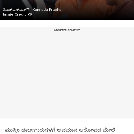
3ಎಚ್ಎಸ್ಎನ್17 | Kannada Prabha
Image Credit:
KP
ಮುಸ್ಲಿಂ ಧರ್ಮಗುರುಗಳಿಗೆ ಅವಮಾನ ಆರೋಪದ ಮೇಲೆ