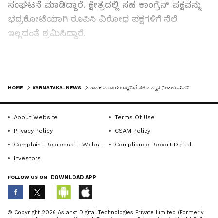
ಸಂಘಟನೆ ಮಾಡಿದ್ದಾರೆ. ಕ್ಷೇತ್ರದಲ್ಲಿ ಸಹ ಕಾಂಗ್ರೆಸ್ ಪಕ್ಷವನ್ನು
ಭದ್ರಕೋಟೆಯಾಗಿ ರೂಪಿಸಿ ವಿರೋಧ ಪಕ್ಷಗಳಿಗೆ ನೆಲೆ
ಇಲ್ಲದಂತೆ ಶ್ರಮಿಸಿದ್ದಾರೆ.
ಇಂತಹ ಶಾಸಕರಿಗೆ ಸಿದ್ದರಾಮಯ್ಯ ಸಿಎಂ ಆಗಿದ್ದಾಗಲೇ ಸಚಿವ
ಸ್ಥಾನ ನೀಡಲು ಒತ್ತಡ ಇತ್ತಾದರೂ ಮುಂದಿನ ಸಂಪುಟ
LATEST VIDEOS
ಪುನಾರಚಣೆಯಲ್ಲಿ ಖಚಿತವಾಗಿ ಸಚಿವ ಸ್ಥಾನ
HOME
KARNATAKA-NEWS
ಶಾಸಕ ನಾರಾಯಣಸ್ವಾಮಿಗೆ ಸಚಿವ ಸ್ಥಾನ ನೀಡಲು ಮನವಿ
ಕೊಡಲಾಗುವುದು ಎಂದು ಹೈಕಮಾಂಡ್‌ ಭರವಸೆ ನೀಡಿ ನಿಗಮ
ಮಂಡಳಿ ಅಧ್ಯಕ್ಷ ಸ್ಥಾನ ನೀಡಿ ಸಮಾಧಾನ ಮಾಡಿತ್ತು. ಈಗ
About Website
Terms Of Use
ಕಾಲ ಕೂಡಿ ಬಂದಿದೆ ಹೈಕಮಾಂಡ್‌ ನೀಡಿದ ಭರವಸೆಯೆಂತೆ
Privacy Policy
CSAM Policy
ನಾರಾಯಣಸ್ವಾಮಿಗೆ ಸಚಿವ ಸ್ಥಾನ ನೀಡಲಿ, ಜಿಲ್ಲೆಯವರಿಗೆ
Complaint Redressal - Website
Compliance Report Digital
ಸಚಿವ ಸ್ಥಾನ ನೀಡದೆ ಎಲ್ಲಾ ಸರ್ಕಾರಗಳಲ್ಲಿಯೂ
Investors
ಹೊರಗಿನವರಿಗೆ ನೀಡುವ ಮೂಲಕ ಅಭಿವೃದ್ಧಿಗೆ
FOLLOW US ON
DOWNLOAD APP
ಹಿನ್ನಡೆಯಾಗಿದೆ, ಈ ತಾರತಮ್ಯವನ್ನು ಸರಿಪಡಿಸಲು ಹಾಗೂ
ಜಿಲ್ಲೆಯ ಸಮಗ್ರ ಅಭಿವೃದ್ಧಿ ದೃಷ್ಟಿಯಿಂದ ನಾರಾಯಣಸ್ವಾಮಿಗೆ
ಸಂಪುಟದಲ್ಲಿ ಸ್ಥಾನ ಮಾನ ನೀಡಬೇಕೆಂದು ಒತ್ತಾಯಿಸಿದರು.
ABOUT THE AUTHOR
© Copyright 2026 Asianxt Digital Technologies Private Limited (Formerly