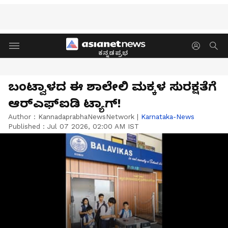
ಕನ್ನಡಪ್ರಭ
ಬಂಟ್ವಾಳದ ಈ ಶಾಲೇಲಿ ಮಕ್ಕಳ ಸುರಕ್ಷತೆಗೆ
ಆರ್‌ಎಫ್‌ಐಡಿ ಟ್ಯಾಗ್‌!
Author :
KannadaprabhaNewsNetwork
|
Karnataka-News
Published :
Jul 07 2026, 02:00 AM IST