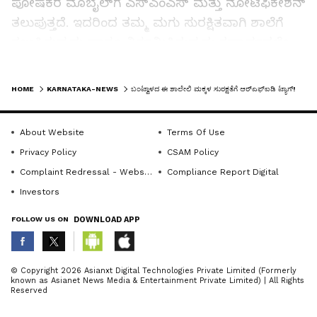
ಪೋಷಕರ ಮೊಬೈಲ್‌ಗೆ ಎಸ್‌ಎಂಎಸ್ ಮತ್ತು ನೋಟಿಫಿಕೇಶನ್
ತಲುಪುತ್ತದೆ. ಇದರಿಂದ ತಮ್ಮ ಮಗು ಸುರಕ್ಷಿತವಾಗಿ ಶಾಲೆಗೆ
ತಲುಪಿರುವುದು ಹಾಗೂ ನಿರ್ಗಮಿಸಿರುವುದು ಕ್ಷಣಾರ್ಧದಲ್ಲೇ
ತಿಳಿಯುತ್ತದೆ.
LATEST VIDEOS
HOME
KARNATAKA-NEWS
ಬಂಟ್ವಾಳದ ಈ ಶಾಲೇಲಿ ಮಕ್ಕಳ ಸುರಕ್ಷತೆಗೆ ಆರ್‌ಎಫ್‌ಐಡಿ ಟ್ಯಾಗ್‌!
ಬಸ್ಸಿನಲ್ಲಿಯೂ ಡಿಜಿಟಲ್ ವ್ಯವಸ್ಥೆ:
About Website
Terms Of Use
ಶಾಲಾ ಸಾರಿಗೆ ವ್ಯವಸ್ಥೆಯನ್ನೂ ಸಂಪೂರ್ಣ ಡಿಜಿಟಲ್
Privacy Policy
CSAM Policy
ಮಾದರಿಗೆ ಪರಿವರ್ತಿಸಲಾಗಿದೆ. ವಿದ್ಯಾರ್ಥಿಗಳು ಶಾಲಾ ಬಸ್
Complaint Redressal - Website
Compliance Report Digital
ಏರುವಾಗ ಮತ್ತು ಇಳಿಯುವಾಗ ಬಸ್‌ನಲ್ಲಿರುವ ಆರ್‌ಎಫ್‌ಐಡಿ
Investors
ರೀಡರ್‌ನಲ್ಲಿ ಕಾರ್ಡ್ ಸ್ಕ್ಯಾನ್ ಕಡ್ಡಾಯ. ಇದರಿಂದ ಯಾವ
FOLLOW US ON
DOWNLOAD APP
ವಿದ್ಯಾರ್ಥಿ ಯಾವ ಸಮಯದಲ್ಲಿ ಯಾವ ಬಸ್‌ನಲ್ಲಿ
ಪ್ರಯಾಣಿಸಿದ್ದಾನೆ ಎಂಬ ಮಾಹಿತಿ ಸ್ವಯಂಚಾಲಿತವಾಗಿ
ದಾಖಲಾಗುತ್ತದೆ. ಶಾಲೆಯಲ್ಲಿ 11 ನಿಯಮಿತ ಬಸ್‌ಗಳು
ABOUT THE AUTHOR
© Copyright 2026 Asianxt Digital Technologies Private Limited (Formerly
known as Asianet News Media & Entertainment Private Limited) | All Rights
ಕಾರ್ಯನಿರ್ವಹಿಸುತ್ತಿದ್ದು, ಯಾವುದೇ ಬಸ್‌ನಲ್ಲಿ ತಾಂತ್ರಿಕ
KannadaprabhaNewsNetwork
K
Reserved
ದೋಷ ಉಂಟಾದರೆ ಒಂದು ಹೆಚ್ಚುವರಿ (ಬ್ಯಾಕ್‌ಅಪ್) ಬಸ್