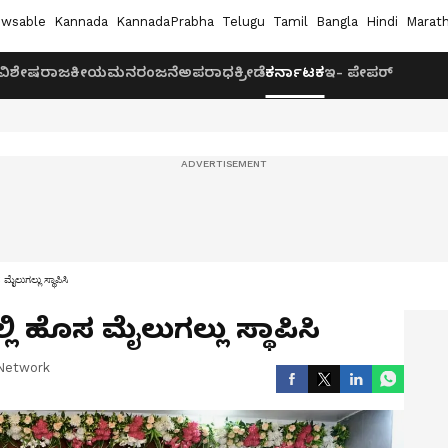
wsable
Kannada
KannadaPrabha
Telugu
Tamil
Bangla
Hindi
Marath
ವಿಶೇಷ
ರಾಜಕೀಯ
ಮನರಂಜನೆ
ಅಪರಾಧ
ಕ್ರೀಡೆ
ಕರ್ನಾಟಕ
ಇ- ಪೇಪರ್
ಮೈಲುಗಲ್ಲು ಸ್ಥಾಪಿಸಿ
್ಲಿ ಹೊಸ ಮೈಲುಗಲ್ಲು ಸ್ಥಾಪಿಸಿ
Network