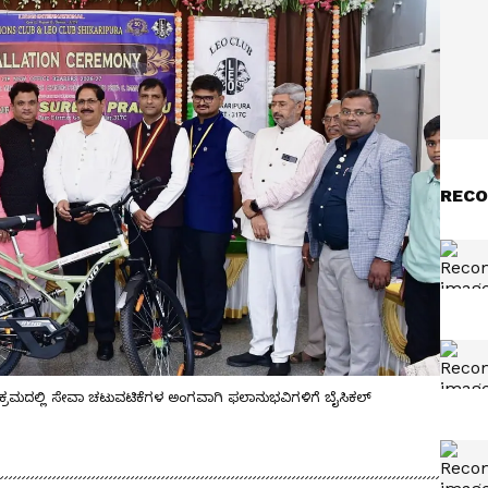
RECO
ಯಕ್ರಮದಲ್ಲಿ ಸೇವಾ ಚಟುವಟಿಕೆಗಳ ಅಂಗವಾಗಿ ಫಲಾನುಭವಿಗಳಿಗೆ ಬೈಸಿಕಲ್