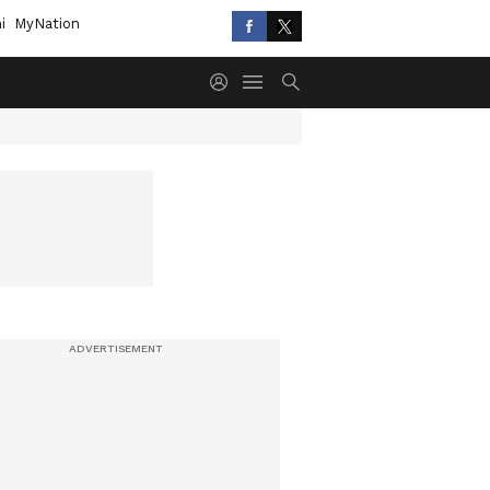
i
MyNation