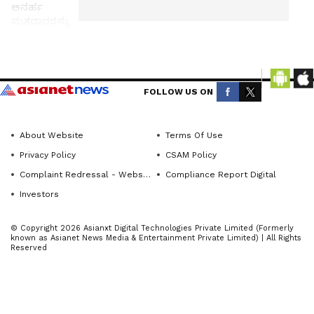
ಅನರ್ಹ
ಮತದಾರರನ್ನು
ತೆಗೆದುಹಾಕಿ
ಬೂತ್
ಸ್ವಚ್ಚಗೊಳಿಸಲು
Get the
ಬಿಎಲ್‌ಎಗಳಿಗೆ
ಇದರ
latest
FOLLOW US ON
ಜವಾಬ್ದಾರಿ
news
ಹೆಚ್ಚಿದೆ.
from
About Website
Terms Of Use
across
ಕನ್ನಡಪ್ರಭ
Privacy Policy
CSAM Policy
Karnataka
ವಾರ್ತೆ
Complaint Redressal - Website
Compliance Report Digital
(ಕರ್ನಾಟಕ
ಶ್ರೀರಂಗಪಟ್ಟಣ
Investors
ನ್ಯೂಸ್)—
ಮತದಾರರ
breaking
© Copyright 2026 Asianxt Digital Technologies Private Limited (Formerly
ಹಕ್ಕು
headlines,
known as Asianet News Media & Entertainment Private Limited) | All Rights
Reserved
ದುರುಪಯೋಗ
politics,
ಆಗಬಾರದು
local
ಎಂಬ ನಿಟ್ಟಿನಲ್ಲಿ
developments,
crime
ದೇಶಾದ್ಯಂತ