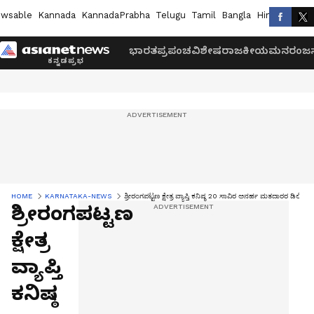
wsable
Kannada
KannadaPrabha
Telugu
Tamil
Bangla
Hindi
Marath
ಭಾರತ
ಪ್ರಪಂಚ
ವಿಶೇಷ
ರಾಜಕೀಯ
ಮನರಂಜನ
HOME
KARNATAKA-NEWS
ಶ್ರೀರಂಗಪಟ್ಟಣ ಕ್ಷೇತ್ರ ವ್ಯಾಪ್ತಿ ಕನಿಷ್ಠ 20 ಸಾವಿರ ಅನರ್ಹ ಮತದಾರರ ಡಿಲೀಟ್:
ಶ್ರೀರಂಗಪಟ್ಟಣ
ಕ್ಷೇತ್ರ
ವ್ಯಾಪ್ತಿ
ಕನಿಷ್ಠ