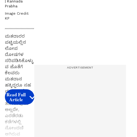
| Kannada
Prabha
Image Credit:
KP
ಮತದಾರರ
ಪಟ್ಟಿಯಲ್ಲಿನ
ಲೋಪ
ದೋಷಗಳ
ಸರಿಪಡಿಸಿಕೊಳ್ಳು
ವ ಜೊತೆಗೆ
ಕೆಲವರು
ಮತದಾನ
ಹಕ್ಕಿದ್ದರೂ ಸಹ
ಮತದಾನಕ್ಕೆ
Read Full
ನಿರ್ಲಕ್ಷ್ಯ
Article
ತೋರುವುದು
ಅಲ್ಲದೇ,
ಎರಡೆರಡು
ಕಡೆಗಳಲ್ಲಿ
ನೋಂದಣಿ
ಆಗಿರುವ