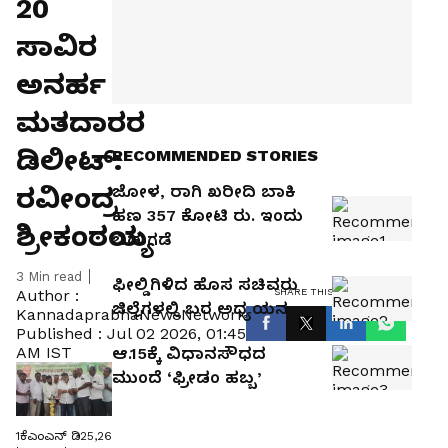
20
ಸಾವಿರ
ಅನರ್ಹ
ಮತದಾರರ
ಡಿಲೀಟ್:
RECOMMENDED STORIES
ರವೀಂದ್ರ
ಜೋಳ, ರಾಗಿ ಖರೀದಿ ಬಾಕಿ
ಹಣ 357 ಕೋಟಿ ರು. ಇಂದು
ಶ್ರೀಕಂಠಯ್ಯ
ಬಿಡುಗಡೆ
3
Min read
ಫೀಲ್ಡಿಗಿಳಿದ ಹೊಸ ಸಚಿವರು
SHARE THIS ARTICLE
Author :
ಜಿಲ್ಲೆಗಳಲ್ಲಿ ಬರ ಅಧ್ಯಯನ
KannadaprabhaNewsNetwork
Published :
Jul 02 2026, 01:45
AM IST
ಆ.15ಕ್ಕೆ ವಿಧಾನಸೌಧದ
ಮುಂದೆ ‘ಫ್ರೀಡಂ ಹಬ್ಬ’
1ಕೆಎಂಎನ್ ಡಿ25,26