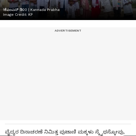
1ಕೆಎಂಎನ್ ಡಿ20 | Kannada Prabha
Image Credit:
KP
ವೈದ್ಯರ ದಿನಾಚರಣೆ ನಿಮಿತ್ತ ಪುಟಾಣಿ ಮಕ್ಕಳು ಸ್ಕೈಥಸ್ಕೋಪು,