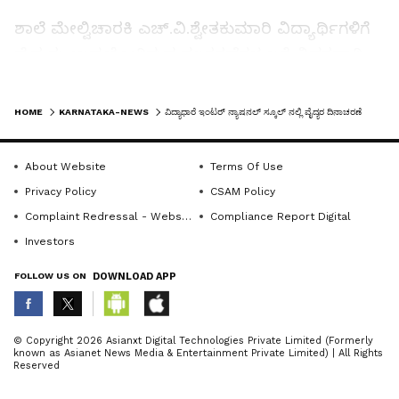
ಶಾಲೆ ಮೇಲ್ವಿಚಾರಕಿ ಎಚ್‌.ವಿ.ಶ್ವೇತಕುಮಾರಿ ವಿದ್ಯಾರ್ಥಿಗಳಿಗೆ
ವೈದ್ಯರು ಉಪಯೋಗಿಸುವ ಸಲಕರಣೆಗಳ ಬಗ್ಗೆ ವಿವರವಾಗಿ
ಅರ್ಥವಾಗುವ ರೀತಿಯಲ್ಲಿ ತಿಳಿಸಿಕೊಟ್ಟರು.
LATEST VIDEOS
HOME
KARNATAKA-NEWS
ವಿದ್ಯಾಧಾರೆ ಇಂಟರ್ ನ್ಯಾಷನಲ್ ಸ್ಕೂಲ್ ನಲ್ಲಿ ವೈದ್ಯರ ದಿನಾಚರಣೆ
ಶಾಲೆ ಪ್ರಾಂಶುಪಾಲರಾದ ಸಂಧ್ಯಾರಾಣಿ ಮಾತನಾಡಿ, ಪ್ರತಿ
ವರ್ಷ ಜುಲೈ 1 ರಂದು ನಾವು ವೈದ್ಯರ ದಿನ (ಡಾಕ್ಟರ್ಸ್ ಡೇ)
About Website
Terms Of Use
ವಾಗಿ ಆಚರಿಸುತ್ತೇವೆ. ಪಶ್ಚಿಮ ಬಂಗಾಳದ ಮಾಜಿ
Privacy Policy
CSAM Policy
ಮುಖ್ಯಮಂತ್ರಿ ಡಾ.ಬಿಂದನ್ ಚಂದ್ರ ರಾಯ್ ಸ್ಮರಣಾರ್ಥ
Complaint Redressal - Website
Compliance Report Digital
ಅವರ ಹುಟ್ಟಿದ ದಿನವನ್ನು ವೈದ್ಯರ ದಿನವಾಗಿ ಆಚರಿಸುತ್ತೇವೆ
Investors
ಎಂದರು.
FOLLOW US ON
DOWNLOAD APP
ಈ ವೇಳೆ ಶಾಲೆ ಸಂಸ್ಥಾಪಕ ಎಚ್.ವಿ.ಅಶ್ವಿನ್ ಕುಮಾರ್
ABOUT THE AUTHOR
© Copyright 2026 Asianxt Digital Technologies Private Limited (Formerly
ಸೇರಿದಂತೆ ಶಾಲೆ ಶಿಕ್ಷಕವೃಂದ ಇದ್ದರು.
known as Asianet News Media & Entertainment Private Limited) | All Rights
KannadaprabhaNewsNetwork
K
Reserved