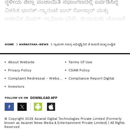
ಸ್ಥಳೀಯ ಜಿಲ್ಲಾ ಪಂಚಾಯಿತಿ ಸಭಾಂಗಣದಲ್ಲಿ ಏರ್ಪಡಿಸಿದ್ದ
ವಿಕಸಿತ ಭಾರತ್-ಗ್ಯಾರಂಟಿ ಫಾರ್ ರೋಜ್ಗಾರ್ ಮತ್ತು
ಅಜೀವಿಕ ಮಿಷನ್-ಗ್ರಾಮೀಣ (ವಿಬಿ- ಜಿ ರಾಮಜಿ) ಯೋಜನೆ
ಒಂದು ದಿನದ ಕಾರ್ಯಾಗಾರ ಉದ್ಘಾಟಿಸಿ ಅವರು
ಮಾತನಾಡಿದರು.
LATEST VIDEOS
HOME
KARNATAKA-NEWS
ಗ್ರಾಮಗಳ ಸಮಗ್ರ ಅಭಿವೃದ್ಧಿ ವಿಬಿ ಜಿ ರಾಮಜಿ ಮುಖ್ಯ ಉದ್ದೇಶ
ಈ ಯೋಜನೆಯಡಿ ಪ್ರತಿ ಅರ್ಹ ಗ್ರಾಮೀಣ ಕುಟುಂಬಕ್ಕೆ
ಒಂದು ಆರ್ಥಿಕ ವರ್ಷದಲ್ಲಿ 125 ದಿನಗಳವರೆಗೆ ಅಕುಶಲ ಕೂಲಿ
About Website
Terms Of Use
ಉದ್ಯೋಗ ನೀಡಲು ಅವಕಾಶ ಕಲ್ಪಿಸಲಾಗಿದೆ. ಗ್ರಾಮೀಣ
Privacy Policy
CSAM Policy
ಕುಟುಂಬಗಳಿಗೆ ಸ್ಥಳೀಯ ಮಟ್ಟದಲ್ಲೇ ಉದ್ಯೋಗ
Complaint Redressal - Website
Compliance Report Digital
ದೊರೆಯುವುದರಿಂದ ವಲಸೆ ಕಡಿಮೆಯಾಗುವುದರ ಜೊತೆಗೆ
Investors
ಆರ್ಥಿಕವಾಗಿ ಸದೃಢ ಜೀವನ ನಡೆಸಲು ಸಹಕಾರಿಯಾಗಲಿದೆ.
FOLLOW US ON
DOWNLOAD APP
ಕೇಂದ್ರ ಸರ್ಕಾರದ ಅಧಿಸೂಚನೆಯಂತೆ 2026-27ನೇ ಸಾಲಿಗೆ
ಪ್ರತಿ ದಿನದ ಕೂಲಿ ದರ 382 ರು.ಗೆ. ನಿಗದಿಪಡಿಸಲಾಗಿದೆ
ಎಂದರು.
ABOUT THE AUTHOR
© Copyright 2026 Asianxt Digital Technologies Private Limited (Formerly
known as Asianet News Media & Entertainment Private Limited) | All Rights
KannadaprabhaNewsNetwork
K
Reserved