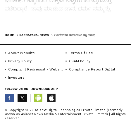
ಇಂಚಗೇರಿ ಶಿಷ್ಯಂದಿರ ಮಕ್ಕಳು ಒಳ್ಳೆಯ ಸಂಸ್ಕಾರವನ್ನು
ಪಡೆದಿದ್ದಾರೆ. ನಾವು ಮಾಡುವ ದಾನ, ಧರ್ಮ ನಮ್ಮನ್ನು
ಕಷ್ಟದಲ್ಲಿ ಕಾಯುತ್ತದೆ. ನಂಬಿಕೆಯಿಟ್ಟು ಗುರುವಿನಿಂದ
ಉಪದೇಶ ಪಡೆದುಕೊಂಡರೆ ಅದು ನಮ್ಮನ್ನು ಕಾಪಾಡುತ್ತದೆ.
LATEST VIDEOS
ಮನುಷ್ಯನ ಭಾವನೆಗಳನ್ನು ಪವಿತ್ರಗೊಳಿಸಿ ಅಂತರಂಗ
HOME
KARNATAKA-NEWS
ಅವಜೀವಕರ ಮಹಾರಾಜರ ಶಕ್ತಿ ಅಗಾಧ
ಶುದ್ದೀಕರಿಸಲು ಸದ್ಗುರುವಿನ ಮಾರ್ಗದರ್ಶನ ಅತಿ ಮುಖ್ಯ.
ಅವಜೀಕರ ಮಹಾರಾಜರು ನಮಗೆಲ್ಲ ಅಮೃತದ ದಾರಿ
About Website
Terms Of Use
ತೋರಿಸಿದ್ದಾರೆ. ನಾವು ಅವರು ತೋರಿದ ಮಾರ್ಗದಲ್ಲಿ ನಡೆದರೆ
Privacy Policy
CSAM Policy
ಜೀವನಮುಕ್ತಿ ಪಡೆದುಕೊಳ್ಳುತ್ತೇವೆ. ನಾನಾ ಜನ್ಮ ತಿರುಗಿ
Complaint Redressal - Website
Compliance Report Digital
ಶೇಷ್ಠವಾದ ಮಾನವ ಜನ್ಮ ಪಡೆದುಕೊಂಡ ನಾವು ಪಾಪ
Investors
ಕೃತ್ಯಗಳನ್ನು ಮಾಡದೇ ಪುಣ್ಯದ ದಾರಿಯಲ್ಲಿ ಸಾಗಬೇಕು.
FOLLOW US ON
DOWNLOAD APP
ಸದ್ಗುರು ಎಂಬ ಅರ್ಥಕ್ಕೆ ಒಂದು ಶೇಷ್ಠ ಶಕ್ತಿಯಿದೆ. ದಿನದ
24ಗಂಟೆ ಕಾಲ ಗುರುವಿನ ಸ್ಮರಿಸದಿದ್ದರು, ಕೆಲವು
ಗಂಟೆಯಾದರೂ ಗುರಿವಿನ ಸ್ಮರಿಸಿದರೆ ಪುಣ್ಯ ಪ್ರಾಪ್ತಿಯಾಗುತ್ತದೆ
ABOUT THE AUTHOR
© Copyright 2026 Asianxt Digital Technologies Private Limited (Formerly
known as Asianet News Media & Entertainment Private Limited) | All Rights
ಎಂದರು.
KannadaprabhaNewsNetwork
K
Reserved
ಶೂರ್ಪಾಲಿ ಗಿರಿಶಾನಂದ ಮಹಾರಾಜರು ಮಾತನಾಡಿ.