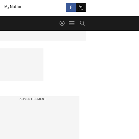
i
MyNation