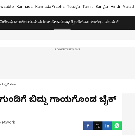
wsable
Kannada
KannadaPrabha
Telugu
Tamil
Bangla
Hindi
Marath
ವಿಶೇಷ
ರಾಜಕೀಯ
ಮನರಂಜನೆ
ಅಪರಾಧ
ಕ್ರೀಡೆ
ಕರ್ನಾಟಕ
ಇ- ಪೇಪರ್
ಗೊಂಡ ಬೈಕ್ ಸವಾರ
ದ ಗುಂಡಿಗೆ ಬಿದ್ದು ಗಾಯಗೊಂಡ ಬೈಕ್
Network