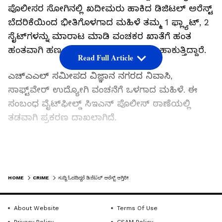
ಪೊಲೀಸರ ಸೋಗಿನಲ್ಲಿ ಖದೀಮರು ಹಾಕಿದ ಡಿಜಿಟಲ್‌ ಅರೆಸ್ಟ್‌
ಬೆದರಿಕೆಯಿಂದ ಭೀತಿಗೊಳಗಾದ ಮಹಿಳೆ ತಮ್ಮ 1 ಫ್ಲ್ಯಾಟ್‌, 2
ಸೈಟ್‌ಗಳನ್ನು ಮಾರಾಟ ಮಾಡಿ ವಂಚಕರ ಖಾತೆಗೆ ಹಂತ
ಹಂತವಾಗಿ ಹಣ ವರ್ಗಾವಣೆ ಮಾಡಿ ಕಣ್ಣೀರು ಹಾಕುತ್ತಿದ್ದಾರೆ.
Read Full Article
ಎಚ್‌ಎಎಲ್‌ ಸಮೀಪದ ವಿಜ್ಞಾನ ನಗರದ ನಿವಾಸಿ,
ಸಾಫ್ಟ್‌ವೇರ್ ಉದ್ಯೋಗಿ ವಂಚನೆಗೆ ಒಳಗಾದ ಮಹಿಳೆ. ಈ
ಸಂಬಂಧ ವೈಟ್‌ಫೀಲ್ಡ್ ಸಿಇಎನ್ ಪೊಲೀಸ್ ಠಾಣೆಯಲ್ಲಿ
ತಡವಾಗಿ ಪ್ರಕರಣ ದಾಖಲಾಗಿದೆ.
10 ವರ್ಷದ ಪುತ್ರನೊಂದಿಗೆ ವಾಸವಾಗಿರುವ 57 ವರ್ಷದ
ಮಹಿಳೆಗೆ ಕೆಲ ತಿಂಗಳ ಹಿಂದೆ ಬ್ಲೂ ಡಾರ್ಟ್ ಕೊರಿಯರ್
LATEST VIDEOS
HOME
CRIME
ಸುದ್ದಿ ಓದದಿದ್ದರೆ ಡಿಜಿಟಲ್‌ ಅರೆಸ್ಟ್‌ ಆಗ್ತಿರಿ!
ಹೆಸರಿನಲ್ಲಿ ಕರೆ ಬಂದಿತ್ತು. ಕರೆ ಮಾಡಿದವರು ತಾವು ಮುಂಬೈ
ಪೊಲೀಸರು ಎಂದು ಪರಿಚಯಿಸಿಕೊಂಡಿದ್ದು, ನಿಮ್ಮ ಆಧಾರ್
About Website
Terms Of Use
ಕಾರ್ಡ್‌ಗೆ ಲಿಂಕ್ ಆಗಿರುವ ಬ್ಯಾಗೇಜ್ ಪತ್ತೆಯಾಗಿದೆ. ಅದರಲ್ಲಿ