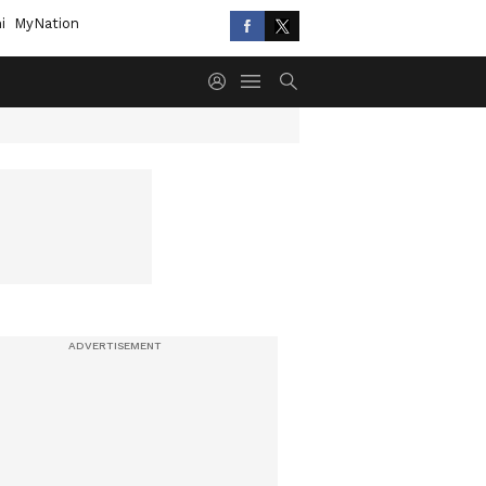
i
MyNation