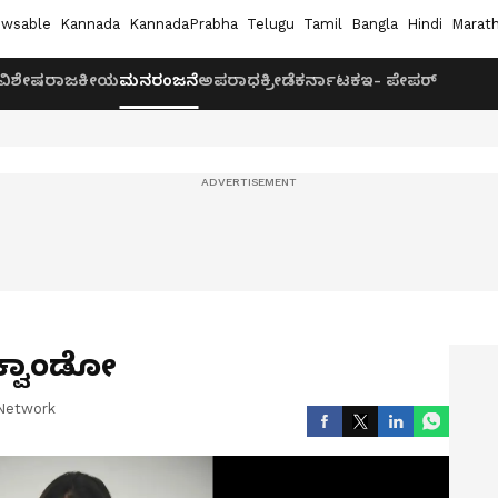
wsable
Kannada
KannadaPrabha
Telugu
Tamil
Bangla
Hindi
Marath
ವಿಶೇಷ
ರಾಜಕೀಯ
ಮನರಂಜನೆ
ಅಪರಾಧ
ಕ್ರೀಡೆ
ಕರ್ನಾಟಕ
ಇ- ಪೇಪರ್
ೇಕ್ವಾಂಡೋ
Network