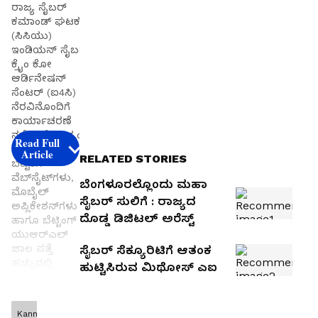
ರಾಜ್ಯ ಸೈಬರ್‌
ಕಮಾಂಡ್ ಘಟಕ
(ಸಿಸಿಯು)
ಇಂಡಿಯನ್ ಸೈಬರ್‌
ಕ್ರೈಂ ಕೋ
ಆರ್ಡಿನೇಷನ್
ಸೆಂಟರ್‌ (ಐ4ಸಿ)
ನೆರವಿನೊಂದಿಗೆ
ಕಾರ್ಯಾಚರಣೆ
ನಡೆಸಿ, ದೇಶಾದ್ಯಂತ
Read Full
8,750 ಅಕ್ರಮ
Article
RELATED STORIES
ಬೆಟ್ಟಿಂಗ್
ವೆಬ್‌ಸೈಟ್‌ಗಳು,
ಬೆಂಗಳೂರಲ್ಲೊಂದು ಮಹಾ
ಮೊಬೈಲ್
ಸೈಬರ್‌ ಸುಲಿಗೆ : ರಾಜ್ಯದ
ಅಪ್ಲಿಕೇಶನ್‌ಗಳು
ದೊಡ್ಡ ಡಿಜಿಟಲ್‌ ಅರೆಸ್ಟ್‌
ಹಾಗೂ ಬೆಟ್ಟಿಂಗ್‌
ಯುಆರ್‌ಎಲ್‌
ಜಾಲ ಪತ್ತೆ
ಸೈಬರ್‌ ಸೆಕ್ಯೂರಿಟಿಗೆ ಆತಂಕ
ಹಚ್ಚುವಲ್ಲಿ
ಹುಟ್ಟಿಸಿರುವ ಮಿಥೋಸ್‌ ಎಐ
ಯಶಸ್ವಿಯಾಗಿದೆ.
ಬೆಂಗಳೂರು :
Kannada
Stay