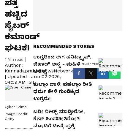
ಪತ್ತೆ
ಹಚ್ಚಿದ
ಸೈಬರ್‌
ಕಮಾಂಡ್‌
ಘಟಕ!
RECOMMENDED STORIES
ಉಗ್ರರಿಂದ ಈಗ ಹನಿಟ್ರ್ಯಾಪ್,
1
Min read
ಜಿಹಾದ್ ಅಸ್ತ್ರ - ಮಹಿಳೆ
SHARE THIS ARTICLE
Author :
KannadaprabhaNewsNetwork
ಅರೆಸ್ಟ್
|
Updated :
Jun 02 2026,
04:59 AM IST
ಕುಲ್ಗಾಂ ದಾಳಿ: ಪಹಲ್ಗಾಂ ರೀತಿ
ಧರ್ಮ ಕೇಳಿ ಗುಂಡಿಕ್ಕಿದ
ಉಗ್ರರು!
Cyber Crime
ಬರೀ ರೀಲ್ಸ್‌ ಮಾಡ್ತೀರೋ,
Image Credit:
ಕೇಸ್ ಹಿಂಪಡೀತಿರೋ?:
Getty
ಮೋದಿಗೆ ದೀಪ್ಕೆ ಪ್ರಶ್ನೆ