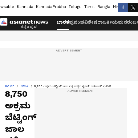
wsable
Kannada
KannadaPrabha
Telugu
Tamil
Bangla
Hindi
Marath
ಭಾರತ
ಪ್ರಪಂಚ
ವಿಶೇಷ
ರಾಜಕೀಯ
ಮನರಂಜನ
HOME
INDIA
8,750 ಅಕ್ರಮ ಬೆಟ್ಟಿಂಗ್ ಜಾಲ ಪತ್ತೆ ಹಚ್ಚಿದ ಸೈಬರ್‌ ಕಮಾಂಡ್‌ ಘಟಕ!
8,750
ಅಕ್ರಮ
ಬೆಟ್ಟಿಂಗ್
ಜಾಲ