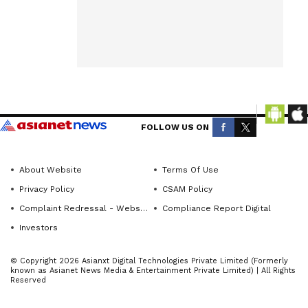
from
ಅಪ್ಲಿಕೇಶನ್‌ಗಳು
across
ಹಾಗೂ ಬೆಟ್ಟಿಂಗ್‌
India
ಯುಆರ್‌ಎಲ್‌
only on
ಜಾಲ ಪತ್ತೆ
KannadaPrabha
ಹಚ್ಚುವಲ್ಲಿ
News.
ಯಶಸ್ವಿಯಾಗಿದೆ.
FOLLOW US ON
ABOUT THE AUTHOR
ಐಪಿಎಲ್
KannadaprabhaNewsNetwork
ಪಂದ್ಯಾವಳಿ
K
About Website
Terms Of Use
ವೇಳೆ ಭಾರೀ
Privacy Policy
CSAM Policy
ಕ್ರಿಕೆಟ್
Complaint Redressal - Website
Compliance Report Digital
ಬೆಟ್ಟಿಂಗ್‌
Investors
ಇತ್ತೀಚೆಗೆ
© Copyright 2026 Asianxt Digital Technologies Private Limited (Formerly
ಐಪಿಎಲ್
known as Asianet News Media & Entertainment Private Limited) | All Rights
Reserved
ಪಂದ್ಯಾವಳಿ ವೇಳೆ
ಭಾರೀ ಕ್ರಿಕೆಟ್