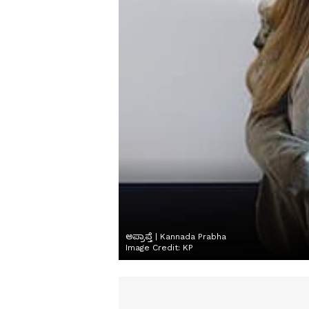
ಅಪ್ರಾಪ್ತೆ | Kannada Prabha
Image Credit:
KP