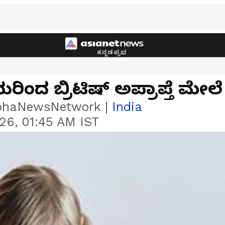
ಕನ್ನಡಪ್ರಭ
ಿಂದ ಬ್ರಿಟಿಷ್‌ ಅಪ್ರಾಪ್ತೆ ಮೇಲೆ
bhaNewsNetwork
|
India
26, 01:45 AM IST