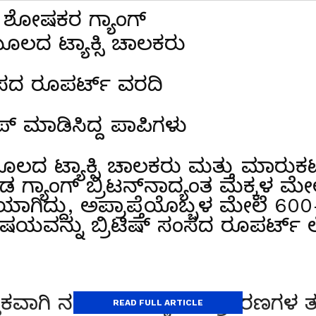
ಿಕ ಶೋಷಕರ ಗ್ಯಾಂಗ್‌
ೂಲದ ಟ್ಯಾಕ್ಸಿ ಚಾಲಕರು
ಸಂಸದ ರೂಪರ್ಟ್‌ ವರದಿ
 ಮಾಡಿಸಿದ್ದ ಪಾಪಿಗಳು
ೂಲದ ಟ್ಯಾಕ್ಸಿ ಚಾಲಕರು ಮತ್ತು ಮಾರುಕಟ್
 ಗ್ಯಾಂಗ್‌ ಬ್ರಿಟನ್‌ನಾದ್ಯಂತ ಮಕ್ಕಳ ಮೇಲ
ಿಯಾಗಿದ್ದು, ಅಪ್ರಾಪ್ತೆಯೊಬ್ಬಳ ಮೇಲೆ 6
ಷಯವನ್ನು ಬ್ರಿಟಿಷ್‌ ಸಂಸದ ರೂಪರ್ಟ
್ತಿಕವಾಗಿ ನಡೆಸಿದ ಕನಿಷ್ಠ 85 ಪ್ರಕರಣಗಳ
READ FULL ARTICLE