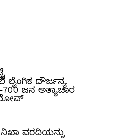
ಟೆ
ೆ ಲೈಂಗಿಕ ದೌರ್ಜನ್ಯ
00-700 ಜನ ಅತ್ಯಾಚಾರ
್ ಲೋವ್
 ತನಿಖಾ ವರದಿಯನ್ನು