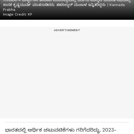
10ಕೆಜಿಎಲ್4 ಕೊಳ್ಳೇಗಾಲ ತಾಲೂಕು ಪಂಚಾಯ್ತಿಯಲ್ಲಿ ಜರುಗಿದ ವಾಲ್ಮೀಕಿ ಜಯಂತಿ ಸಭೆಯಲ್ಲಿ
ಶಾಸಕ ಕೖಷ್ಣಮೂತಿ೯ ಮಾತನಾಡಿದರು. ತಹಸಿಲ್ದಾರ್ ಮಂಜುಳ ಇನ್ನಿತರಿದ್ದರು. | Kannada
Prabha
Image Credit:
KP
ಭಾರತದಲ್ಲಿ ಆರ್ಥಿಕ ಚಟುವಟಿಕೆಗಳು ಗರಿಗೆದರಿದ್ದು, 2023-