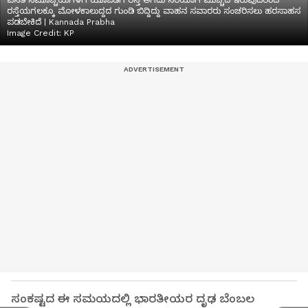
ವಸತಿ ಸಮೂಚ್ಚಯಗಳಿಗೆ ಯೂಜಿಡಿಗೆ ರಸ್ತೆ ಅಗೆದು ಸರಿಯಾಗಿ ಮುಚ್ಚದೆ ಇರುವುದರಿಂದ
ರಸ್ತೆಯಗಲಕ್ಕೂ ಮೋಳಕಾಲುದ್ದದ ಗುಂಡಿ ಬಿದ್ದಿದ್ದು ವಾಹನ ಸವಾರರು ಸಂಚರಿಸಲು ಹರಸಾಹಸ
ಪಡಬೇಕಿದೆ | Kannada Prabha
Image Credit:
KP
ಸಂಕಷ್ಟದ ಈ ಸಮಯದಲ್ಲಿ ಭಾರತೀಯರ ದೃಢ ಬೆಂಬಲ