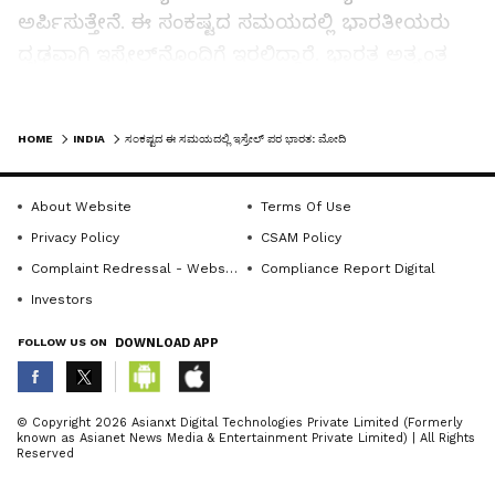
ಅರ್ಪಿಸುತ್ತೇನೆ. ಈ ಸಂಕಷ್ಟದ ಸಮಯದಲ್ಲಿ ಭಾರತೀಯರು
ದೃಢವಾಗಿ ಇಸ್ರೇಲ್‌ನೊಂದಿಗೆ ಇರಲಿದ್ದಾರೆ. ಭಾರತ ಅತ್ಯಂತ
ದೃಢ ಮತ್ತು ನಿಸ್ಸಂದಿಗ್ಧವಾಗಿ ಎಲ್ಲಾ ಮಾದರಿಯ
ಭಯೋತ್ಪಾದನೆ ಮತ್ತು ಅದರ ಮಾದರಿಗಳನ್ನು ಖಂಡಿಸುತ್ತದೆ’
LATEST VIDEOS
HOME
INDIA
ಸಂಕಷ್ಟದ ಈ ಸಮಯದಲ್ಲಿ ಇಸ್ರೇಲ್‌ ಪರ ಭಾರತ: ಮೋದಿ
ಎಂದು ಹೇಳಿದ್ದಾರೆ. ಇಸ್ರೇಲ್‌ ಮೇಲೆ ಹಮಾಸ್‌ ಉಗ್ರರು ಕಳೆದ
ಶನಿವಾರ ಸಾವಿರಾರು ರಾಕೆಟ್‌ ಹಾರಿಸಿ, ದೇಶದ ಗಡಿಯೊಳಗೆ
About Website
Terms Of Use
ನುಗ್ಗಿ ನೂರಾರು ಜನರನ್ನು ಹತ್ಯೆಗೈದ ಸಮಯದಲ್ಲೂ, ಉಗ್ರ
Privacy Policy
CSAM Policy
ಕೃತ್ಯವನ್ನು ಬಲವಾಗಿ ಖಂಡಿಸಿದ್ದ ಪ್ರಧಾನಿ ಮೋದಿ, ಇಸ್ರೇಲ್‌ಗೆ
Complaint Redressal - Website
Compliance Report Digital
ಬಹಿರಂಗವಾಗಿಯೇ ಬೆಂಬಲ ವ್ಯಕ್ತಪಡಿಸಿದ್ದರು.
Investors
FOLLOW US ON
DOWNLOAD APP
ABOUT THE AUTHOR
© Copyright 2026 Asianxt Digital Technologies Private Limited (Formerly
known as Asianet News Media & Entertainment Private Limited) | All Rights
KannadaprabhaNewsNetwork
K
Reserved