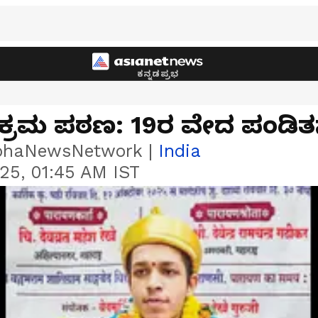
ಕನ್ನಡಪ್ರಭ
ಂಡಕ್ರಮ ಪಠಣ: 19ರ ವೇದ ಪಂಡಿ
bhaNewsNetwork
|
India
25, 01:45 AM IST