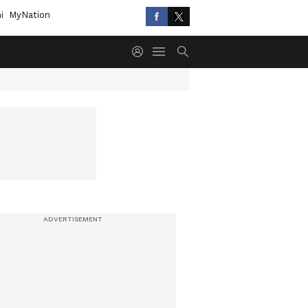
i
MyNation