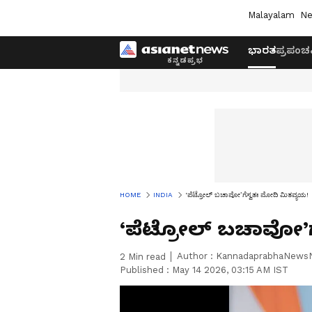
Malayalam
Ne
ಭಾರತ
ಪ್ರಪಂಚ
HOME
INDIA
‘ಪೆಟ್ರೋಲ್‌ ಬಚಾವೋ’ಗೆಸ್ವತಃ ಮೋದಿ ಮಿತವ್ಯಯ!
‘ಪೆಟ್ರೋಲ್‌ ಬಚಾವೋ’ಗ
Author :
KannadaprabhaNews
2
Min read
Published :
May 14 2026, 03:15 AM IST