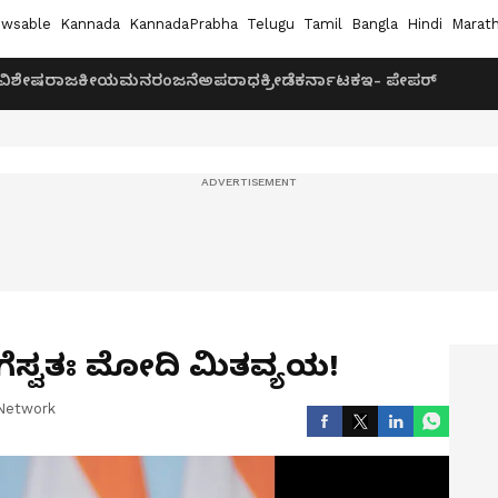
wsable
Kannada
KannadaPrabha
Telugu
Tamil
Bangla
Hindi
Marath
ವಿಶೇಷ
ರಾಜಕೀಯ
ಮನರಂಜನೆ
ಅಪರಾಧ
ಕ್ರೀಡೆ
ಕರ್ನಾಟಕ
ಇ- ಪೇಪರ್
ೆಸ್ವತಃ ಮೋದಿ ಮಿತವ್ಯಯ!
Network