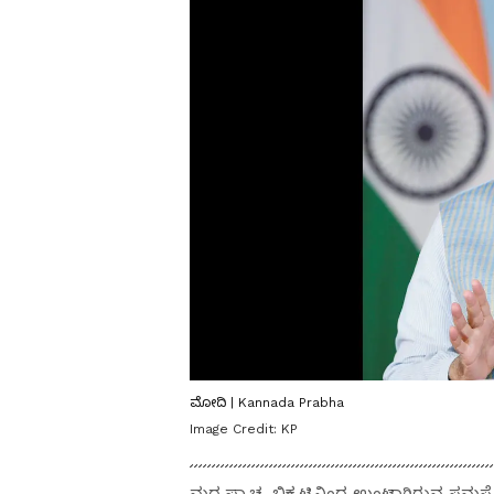
ಮೋದಿ | Kannada Prabha
Image Credit:
KP
ಮಧ್ಯಪ್ರಾಚ್ಯ ಬಿಕ್ಕಟ್ಟಿನಿಂದ ಉಂಟಾಗಿರುವ ಸಮ