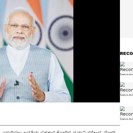
RECO
ಸ್ಯೆ ಎದುರಿಸಲು ಜನತೆಯ ಸಹಕಾರ ಕೋರಿದ್ದ ಪ್ರಧಾನಿ ನರೇಂದ್ರ ಮೋದಿ