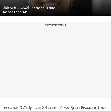
ವಯನಾಡು ಚುನಾವಣೆ | Kannada Prabha
Image Credit:
KP
ಲೋಕಸಭೆ ವಿಪಕ್ಷ ನಾಯಕ ರಾಹುಲ್ ಗಾಂಧಿ ರಾಜೀನಾಮೆಯಿಂದ