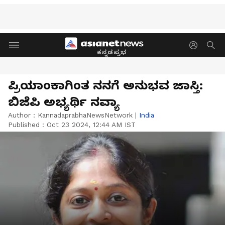
ಕನ್ನಡಪ್ರಭ
ಪ್ರಿಯಾಂಕಾಗಿಂತ ನನಗೆ ಅನುಭವ ಜಾಸ್ತಿ:
ಬಿಜೆಪಿ ಅಭ್ಯರ್ಥಿ ನವ್ಯಾ
Author :
KannadaprabhaNewsNetwork
|
India
Published :
Oct 23 2024, 12:44 AM IST