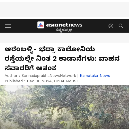
ಕನ್ನಡಪ್ರಭ
ಆರಂಬಳ್ಳಿ- ಭದ್ರಾ ಕಾಲೋನಿಯ
ರಸ್ತೆಯಲ್ಲೇ ನಿಂತ 2 ಕಾಡಾನೆಗಳು: ವಾಹನ
ಸವಾರರಿಗೆ ಆತಂಕ
Author :
KannadaprabhaNewsNetwork
|
Karnataka-News
Published :
Dec 30 2024, 01:04 AM IST