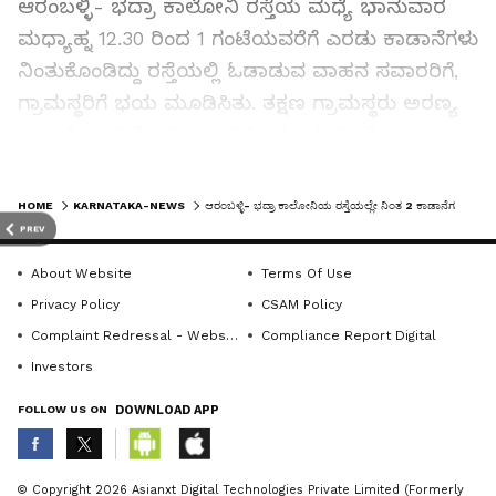
ಆರಂಬಳ್ಳಿ- ಭದ್ರಾ ಕಾಲೋನಿ ರಸ್ತೆಯ ಮಧ್ಯೆ ಭಾನುವಾರ
ಮಧ್ಯಾಹ್ನ 12.30 ರಿಂದ 1 ಗಂಟೆಯವರೆಗೆ ಎರಡು ಕಾಡಾನೆಗಳು
ನಿಂತುಕೊಂಡಿದ್ದು ರಸ್ತೆಯಲ್ಲಿ ಓಡಾಡುವ ವಾಹನ ಸವಾರರಿಗೆ,
ಗ್ರಾಮಸ್ಥರಿಗೆ ಭಯ ಮೂಡಿಸಿತು. ತಕ್ಷಣ ಗ್ರಾಮಸ್ಥರು ಅರಣ್ಯ
ಇಲಾಖೆಯವರಿಗೆ ಸುದ್ದಿ ಮುಟ್ಟಿಸಿದರು. ಮುತ್ತಿನಕೊಪ್ಪ ಉಪ
ವಲಯ ಅರಣ್ಯಾಧಿಕಾರಿ ಮಾರುತಿ .ಎಸ್‌ ಮೌಳಿ , ಅರಣ್ಯ
LATEST VIDEOS
ಸಿಬ್ಬಂದಿ ಹಾಗೂ ಮುತ್ತಿನಕೊಪ್ಪದಲ್ಲಿ ಬೀಡು ಬಿಟ್ಟಿರುವ
HOME
KARNATAKA-NEWS
ಆರಂಬಳ್ಳಿ- ಭದ್ರಾ ಕಾಲೋನಿಯ ರಸ್ತೆಯಲ್ಲೇ ನಿಂತ 2 ಕಾಡಾನೆಗಳು: ವಾಹನ ಸವಾರರಿಗೆ ಆತಂಕ
ಎಲಿಫೆಂಟ್‌ ಟಾಸ್ಕ್‌ ಪೋರ್ಸ್‌ ಸಿಬ್ಬಂದಿ ಸ್ಥಳಕ್ಕೆ ದಾವಿಸಿ ಎರಡು
PREV
ಕಾಡಾನೆಯನ್ನು ಮರಳಿ ಅರಂಬಳ್ಳಿ ಮೀಸಲು ಅರಣ್ಯಕ್ಕೆ
About Website
Terms Of Use
ಅಟ್ಟಿದ್ದಾರೆ.
Privacy Policy
CSAM Policy
Complaint Redressal - Website
Compliance Report Digital
ಕಳೆದ 1 ವಾರದಿಂದಲೂ ಆರಂಬಳ್ಳಿ, ಕುಸುಬೂರು, ನೆಲಗದ್ದೆ,
Investors
ಕಡಹಿನಬೈಲು ಗ್ರಾಮದ ಭೀಮನರಿ,
FOLLOW US ON
DOWNLOAD APP
ಚೆನ್ನಮಣಿ,ನೇರ್ಲೆಕೊಪ್ಪದಲ್ಲಿ ಕಾಡಾನೆಗಳು ರಾತ್ರಿ ಹೊತ್ತಿನಲ್ಲಿ
ತೋಟಕ್ಕೆ ನುಗ್ಗಿ ಅಡಕೆ, ಬಾಳೆ ತಿಂದು ಹಾಕುತ್ತಿವೆ. ಹಗಲು
ಹೊತ್ತಿನಲ್ಲಿ ಸಮೀಪದ ಅರಣ್ಯದಲ್ಲಿ ಅಡಗಿ ಕೊಳ್ಳುತ್ತದೆ.
ABOUT THE AUTHOR
© Copyright 2026 Asianxt Digital Technologies Private Limited (Formerly