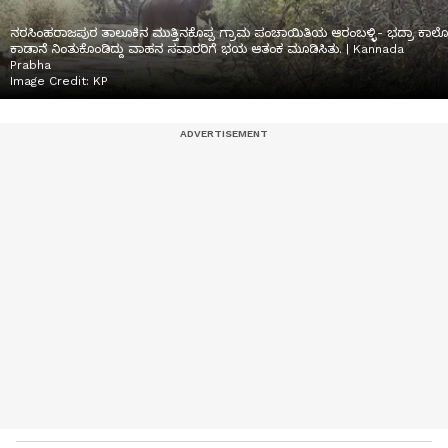
ನರಸಿಂಹರಾಜಪುರ ತಾಲೂಕಿನ ಮುತ್ತಿನಕೊಪ್ಪ ಗ್ರಾಮ ಪಂಚಾಯಿತಿಯ ಆರಂಬಳ್ಳಿ- ಭದ್ರಾ ಕಾಲೋ
ಕಾಡಾನೆ ನಿಂತುಕೊಂಡಿದ್ದು ವಾಹನ ಸವಾರರಿಗೆ ಭಯ ಆತಂಕ ಮೂಡಿಸಿತು. | Kannada
Prabha
Image Credit:
KP