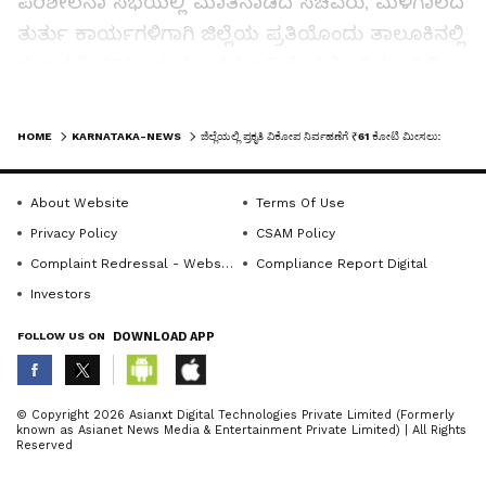
ಪರಿಶೀಲನಾ ಸಭೆಯಲ್ಲಿ ಮಾತನಾಡಿದ ಸಚಿವರು, ಮಳೆಗಾಲದ
ತುರ್ತು ಕಾರ್ಯಗಳಿಗಾಗಿ ಜಿಲ್ಲೆಯ ಪ್ರತಿಯೊಂದು ತಾಲೂಕಿನಲ್ಲಿ
ಈಗಾಗಲೇ ₹30 ಲಕ್ಷ ಮುಂಗಡವಾಗಿ ಠೇವಣಿ ಇರಿಸಲಾಗಿದೆ.
ಮಳೆಗಾಳಿಗೆ ಮನೆಗಳಿಗೆ ಹಾನಿಯುಂಟಾದಲ್ಲಿ ಕಂದಾಯ
LATEST VIDEOS
ಅಧಿಕಾರಿಗಳು ವಿಳಂಬ ಮಾಡದೆ ತಕ್ಷಣವೇ ಸ್ಥಳಕ್ಕೆ
HOME
KARNATAKA-NEWS
ಜಿಲ್ಲೆಯಲ್ಲಿ ಪ್ರಕೃತಿ ವಿಕೋಪ ನಿರ್ವಹಣೆಗೆ ₹61 ಕೋಟಿ ಮೀಸಲು: ಯು.ಟಿ. ಖಾದರ್
ಧಾವಿಸಬೇಕು. ಸಂತ್ರಸ್ತರಿಗೆ ತುರ್ತು ವೆಚ್ಚಕ್ಕಾಗಿ ಸ್ಥಳದಲ್ಲೇ
₹5,000 ಪರಿಹಾರ ನೀಡಬೇಕು. ಸಂಪೂರ್ಣ ಮನೆ
About Website
Terms Of Use
ಹಾನಿಯಾಗಿದ್ದರೆ ಅಂತಹ ಕುಟುಂಬಗಳಿಗೆ ಕೇವಲ ಮೂರು
Privacy Policy
CSAM Policy
ದಿನಗಳ ಒಳಗಾಗಿ ₹1 ಲಕ್ಷ ಪರಿಹಾರ ಧನ ವಿತರಿಸಲು
Complaint Redressal - Website
Compliance Report Digital
ಕಟ್ಟುನಿಟ್ಟಿನ ಸೂಚನೆ ನೀಡಿದರು.
Investors
FOLLOW US ON
DOWNLOAD APP
ವಿಪತ್ತು ನಿರ್ವಹಣೆಯನ್ನು ಚುರುಕುಗೊಳಿಸಲು ಜಿಲ್ಲಾಧಿಕಾರಿ,
ಉಪವಿಭಾಗಾಧಿಕಾರಿ ಹಾಗೂ ತಹಶೀಲ್ದಾರರ ನೇತೃತ್ವದಲ್ಲಿ
ತ್ರಿಮಟ್ಟದ ಸಮನ್ವಯ ಸಮಿತಿಗಳನ್ನು ರಚಿಸಲಾಗಿದೆ. ಅರಣ್ಯ,
ABOUT THE AUTHOR
© Copyright 2026 Asianxt Digital Technologies Private Limited (Formerly
known as Asianet News Media & Entertainment Private Limited) | All Rights
ಹೆಸ್ಕಾಂ ಹಾಗೂ ನಗರಾಭಿವೃದ್ಧಿ ಇಲಾಖೆಗಳು ಜಂಟಿಯಾಗಿ
KannadaprabhaNewsNetwork
K
Reserved
ಕೆಲಸ ಮಾಡಲಿವೆ. ರಾಷ್ಟ್ರೀಯ ಹೆದ್ದಾರಿಯಲ್ಲಿ