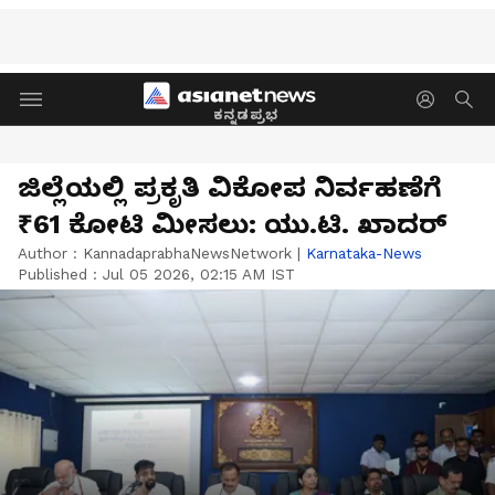
ಕನ್ನಡಪ್ರಭ
ಜಿಲ್ಲೆಯಲ್ಲಿ ಪ್ರಕೃತಿ ವಿಕೋಪ ನಿರ್ವಹಣೆಗೆ
₹61 ಕೋಟಿ ಮೀಸಲು: ಯು.ಟಿ. ಖಾದರ್
Author :
KannadaprabhaNewsNetwork
|
Karnataka-News
Published :
Jul 05 2026, 02:15 AM IST