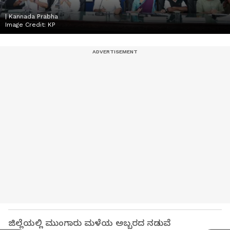
| Kannada Prabha
Image Credit:
KP
ಜಿಲ್ಲೆಯಲ್ಲಿ ಮುಂಗಾರು ಮಳೆಯ ಅಬ್ಬರದ ನಡುವೆ