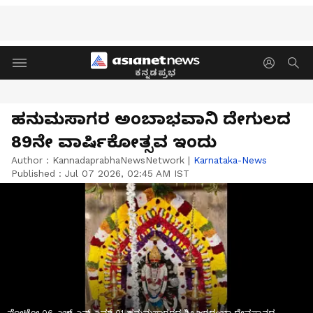
ಕನ್ನಡಪ್ರಭ
ಹನುಮಸಾಗರ ಅಂಬಾಭವಾನಿ ದೇಗುಲದ
89ನೇ ವಾರ್ಷಿಕೋತ್ಸವ ಇಂದು
Author :
KannadaprabhaNewsNetwork
|
Karnataka-News
Published :
Jul 07 2026, 02:45 AM IST