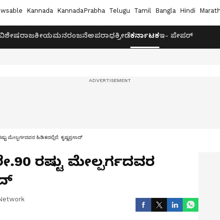
wsable
Kannada
KannadaPrabha
Telugu
Tamil
Bangla
Hindi
Marath
ವಿಶೇಷ
ರಾಜಕೀಯ
ಮನರಂಜನೆ
ಅಪರಾಧ
ಕ್ರೀಡೆ
ಕರ್ನಾಟಕ
ಇ- ಪೇಪರ್
ು ಮೇಲ್ಪರ್ಗದವರ ಹಿಡಿತದಲ್ಲಿದೆ: ಕೃಷ್ಣಪ್ರಸಾದ್‌
ೇ.90 ರಷ್ಟು ಮೇಲ್ಪರ್ಗದವರ
ದ್‌
Network