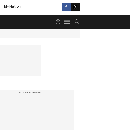
i
MyNation