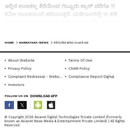
ಇಲ್ಲಿನ ಉಣಕಲ್ಲ ಕೆರೆಯಿಂದ ಗಬ್ಬೂರು ಕ್ರಾಸ್‌ ವರೆಗೂ 11
ಕಿಮೀ ರಾಜಕಾಲುವೆ ಹರಿಯುತ್ತದೆ. ಮಳೆಗಾಲದಲ್ಲಿ 18 ಕಡೆ
ಪ್ರವಾಹ ಉಂಟಾಗಿ ರಾಜಕಾಲುವೆ ಸುತ್ತಮುತ್ತಲಿನ ನಿವಾಸಿಗಳು
ತೊಂದರೆ ಅನುಭವಿಸುತ್ತಿದ್ದರು. ಇದನ್ನು ತಡೆಯಲು
LATEST VIDEOS
ರಾಜಕಾಲುವೆ ಅಭಿವೃದ್ಧಿಗೊಳಿಸಿ ಸುಂದರ ವಾಯುವಿಹಾರಿಗಳ
HOME
KARNATAKA-NEWS
ಕಳೆಗುಂದಿದ ಹಸಿರು ಸಂಚಾರಿ ಪಥ
ತಾಣ ಮಾಡುವ ಉದ್ದೇಶದಿಂದ ₹130 ಕೋಟಿ ವೆಚ್ಚದಲ್ಲಿ
ದೇಶದಲ್ಲೇ ಮೊದಲ ಬಾರಿಗೆ "ಹಸಿರು ಸಂಚಾರಿ ಪಥ "
About Website
Terms Of Use
ನಿರ್ಮಿಸಲು ಉದ್ದೇಶಿಸಿ ಸ್ಮಾರ್ಟ್‌ಸಿಟಿ ಯೋಜನೆಯಡಿ
Privacy Policy
CSAM Policy
2020ರಲ್ಲಿ ಈ ಯೋಜನೆ ಕೈಗೆತ್ತಿಕೊಳ್ಳಲಾಯಿತು.
Complaint Redressal - Website
Compliance Report Digital
Investors
ಏನೆಲ್ಲ ಇದೆ:
FOLLOW US ON
DOWNLOAD APP
ರಾಜಕಾಲುವೆ ಅಭಿವೃದ್ಧಿ ಪಡಿಸುವುದರೊಂದಿಗೆ ನಾಲಾ
ABOUT THE AUTHOR
ಪಕ್ಕದಲ್ಲಿಯೇ 2.5 ಮೀಟರ್‌ ಅಗಲದ ನಡಿಗೆ ಪಥ ಹಾಗೂ
© Copyright 2026 Asianxt Digital Technologies Private Limited (Formerly
known as Asianet News Media & Entertainment Private Limited) | All Rights
KannadaprabhaNewsNetwork
ಸೈಕಲ್ ಪಥ ನಿರ್ಮಿಸಲಾಗಿದೆ. ಜತೆಗೆ ವಾಯುವಿಹಾರಿಗಳ
K
Reserved