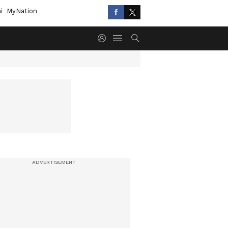
i
MyNation