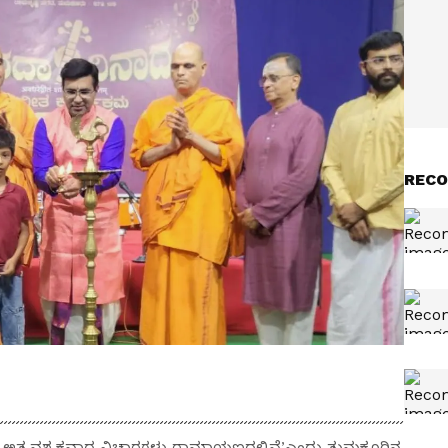
RECO
 ಅತ್ಯವಶ್ಯಕವಾದ ವಿಚಾರಗಳು ರಾಮಾಯಣದಲ್ಲಿವೆ’ಎಂದು ತುಮಕೂರಿನ