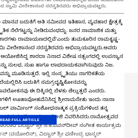
ದ ಸ್ವಾಮಿ ವೀರೇಶಾನಂದ ಸರಸ್ವತಿರವರು ಅಭಿಪ್ರಾಯಪಟ್ಟರು.
ಾನವ ಬದುಕಿಗೆ ಅತಿ ಸಮೀಪದ ಇತಿಹಾಸ, ವ್ಯವಹಾರ ಕ್ಷೇತ್ರಕ್ಕೆ
ಕೃತಿಕ ನೆಲೆಗಟ್ಟನ್ನು ನೀಡಿರುವಂಥದ್ದು. ಜನರ ಸಾಮಾಜಿಕ ಮತ್ತು
ಿಚಾರಗಳು ರಾಮಾಯಣದಲ್ಲಿವೆ’ಎಂದು ತುಮಕೂರಿನ ರಾಮಕೃಷ್ಣ-
ಾಮಿ ವೀರೇಶಾನಂದ ಸರಸ್ವತಿರವರು ಅಭಿಪ್ರಾಯಪಟ್ಟರು.ಅವರು
ಆಯೋಜಿಸಿದ್ದ ಶಾರದಾ ನಿನಾದ ವಿಶೇಷ ಸತ್ಸಂಗದಲ್ಲಿ ಉಪನ್ಯಾಸ
ನ್ನು ಸುಲಭ, ಸುಖ ಹಾಗೂ ಲಾಭದಾಯಕವಾಗಿಸುವುದು ನಿಜ.
ು ಮೂಡಿಸುತ್ತದೆ. ಇಲ್ಲಿ ಸಂಸ್ಕೃತಿಯು ನಾಗರಿಕತೆಯ
ೆಲೆಯಲ್ಲಿರಿಸಿ ಬದುಕಿಗೆ ಸಮಗ್ರದೃಷ್ಟಿಕೋನವನ್ನು
ಲೋಕನವು ಈ ದಿಕ್ಕಿನಲ್ಲಿ ಬೆಳಕು ಚೆಲ್ಲುತ್ತದೆ ಎಂದರು.
ದಿಗಳಿಗೆ ಊಹಾಪೋಹವೆನಿಸಿದ್ದ ಶ್ರೀರಾಮಸೇತು ಇಂದು ನಾಸಾ
ಲೋಬಲ್ ವಾರ್ಮಿಂಗ್ ಸಂಶೋಧನಾತ್ಮಕ ಪ್ರಕ್ರಿಯೆಗಳಿಂದ ತನ್ನ
ರ್ಷದಾಯಕ ಸಂಗತಿ ಎಂದು ಸ್ವಾಮೀಜಿ ವಿವರಿಸಿದರು.ರಾಮೋತ್ಸವದ
READ FULL ARTICLE
ಾರರಾದ ವಿದ್ವಾನ್ ಶ್ರೀ ಸಿ.ಕೆ.ಪವನ್‌ದೀಪ್‌ ಸಂಗೀತ ಕಾರ್ಯಕ್ರಮ
್ದನ್ (ವಯೋಲಿನ್), ವಿದ್ವಾನ್ ಶ್ರೀ ಫಣೀಂದ್ರ ಭಾಸ್ಕರ್