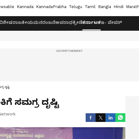
wsable
Kannada
KannadaPrabha
Telugu
Tamil
Bangla
Hindi
Marath
ವಿಶೇಷ
ರಾಜಕೀಯ
ಮನರಂಜನೆ
ಅಪರಾಧ
ಕ್ರೀಡೆ
ಕರ್ನಾಟಕ
ಇ- ಪೇಪರ್
 ದೃಷ್ಟಿ
 ಸಮಗ್ರ ದೃಷ್ಟಿ
Network