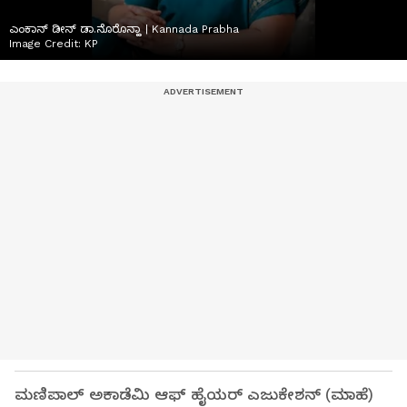
ಎಂಕಾನ್‌ ಡೀನ್‌ ಡಾ.ನೊರೊನ್ಹಾ | Kannada Prabha
Image Credit:
KP
ಮಣಿಪಾಲ್‌ ಅಕಾಡೆಮಿ ಆಫ್‌ ಹೈಯರ್‌ ಎಜುಕೇಶನ್‌ (ಮಾಹೆ)