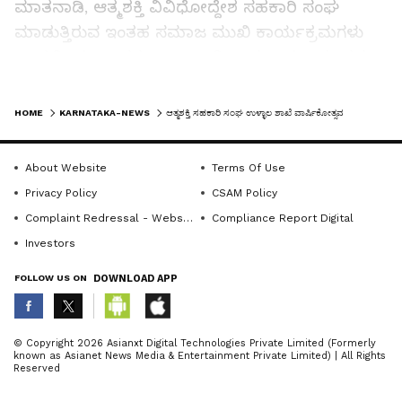
ಮಾತನಾಡಿ, ಆತ್ಮಶಕ್ತಿ ವಿವಿಧೋದ್ದೇಶ ಸಹಕಾರಿ ಸಂಘ
ಮಾಡುತ್ತಿರುವ ಇಂತಹ ಸಮಾಜ ಮುಖಿ ಕಾರ್ಯಕ್ರಮಗಳು
ಶ್ಲಾಘನೀಯ ಎಂದರು.ಉಳ್ಳಾಲ ವಿದ್ಯಾರಣ್ಯ ಕಲಾವೃಂದದ
ಮಾಜಿ ಅಧ್ಯಕ್ಷ ರವೀಂದ್ರರಾಜ್‌, ಎ.ಜೆ.ಇನ್‌ಸ್ಟಿಟ್ಯೂಟ್ ಆಫ್
LATEST VIDEOS
ಡೆಂಟಲ್ ಸೈನ್ಸ್ ಮಂಗಳೂರು ಪಬ್ಲಿಕ್ ಹೆಲ್ತ್ ಡೆಂಟಿಸ್ಟ್
HOME
KARNATAKA-NEWS
ಆತ್ಮಶಕ್ತಿ ಸಹಕಾರಿ ಸಂಘ ಉಳ್ಳಾಲ ಶಾಖೆ ವಾರ್ಷಿಕೋತ್ಸವ
ವಿಭಾಗದ ವೈದ್ಯ ಡಾ.ಫಿರ್ದೋಸ್ ಖಾನ್, ನಾಟೆಕಲ್‌
ಕಣಚೂರು ಮೆಡಿಕಲ್ ಕಾಲೇಜು, ಆಸ್ಪತ್ರೆ ಮತ್ತು ಸಂಶೋಧನಾ
About Website
Terms Of Use
ಕೇಂದ್ರದ ನೇತ್ರಾ ವಿಭಾಗದ ಎಚ್.ಓ.ಡಿ. ಡಾ. ಬದ್ರಿನಾಥ್
Privacy Policy
CSAM Policy
ತಲ್ವಾರ್ ಮಾತನಾಡಿದರು.
Complaint Redressal - Website
Compliance Report Digital
Investors
ಆತ್ಮಶಕ್ತಿ ವಿವಿಧೋದ್ದೇಶ ಸಹಕಾರಿ ಸಂಘದ ಅಧ್ಯಕ್ಷ ಸಹಕಾರ
ರತ್ನ ಚಿತ್ತರಂಜನ್ ಬೋಳಾರ್ ಅಧ್ಯಕ್ಷತೆ ವಹಿಸಿ ಮಾತನಾಡಿ,
FOLLOW US ON
DOWNLOAD APP
ಆತ್ಮಶಕ್ತಿ ವಿವಿಧೋದ್ದೇಶ ಸಹಕಾರಿ ಸಂಘ ಪ್ರತೀ ವರ್ಷ
ಶಾಖೆಗಳ ವಾರ್ಷಿಕೋತ್ಸವದ ಸಂದರ್ಭದಲ್ಲಿ ವೈದ್ಯಕೀಯ
ABOUT THE AUTHOR
© Copyright 2026 Asianxt Digital Technologies Private Limited (Formerly
known as Asianet News Media & Entertainment Private Limited) | All Rights
ಶಿಬಿರಗಳನ್ನು ಆಯೋಜಿಸುತ್ತಾ ಬರುತ್ತಿದೆ. ಸಾರ್ವಜನಿಕರ
KannadaprabhaNewsNetwork
K
Reserved
ಆರೋಗ್ಯದ ದೃಷ್ಟಿಯಿಂದ ನಿರಂತರವಾಗಿ ಆರೋಗ್ಯ ಶಿಬಿರ