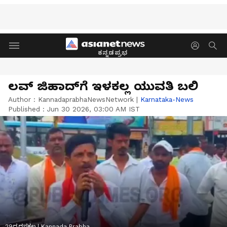
ಕನ್ನಡಪ್ರಭ
ಲವ್‌ ಜಿಹಾದ್‌ಗೆ ಇಳಕಲ್ಲ ಯುವತಿ ಬಲಿ
Author :
KannadaprabhaNewsNetwork
|
Karnataka-News
Published :
Jun 30 2026, 03:00 AM IST
29ದ್ಜದಸಕಲ | Kannada Prabha