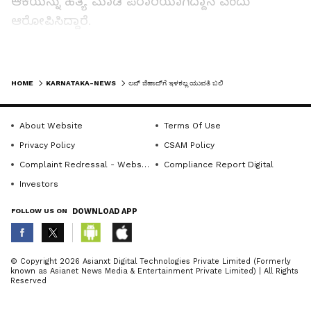
ಆಕೆಯನ್ನು ಹತ್ಯೆ ಮಾಡಿ ಪರಾರಿಯಾಗಿದ್ದಾನೆ ಎಂದು
ಆರೋಪಿಸಿದ್ದಾರೆ.
ಬುಡ್ಡಾ ಎಂಬಾತನ ವಯಸ್ಸು ಇನ್ನು 25. ಅಕ್ಷತಾಳ ವಯಸ್ಸು
LATEST VIDEOS
30 ಆಗಿದ್ದರೂ ಬುಡ್ಡಾ ಅಕ್ಕ ಎಂದು ಪರಿಚಯಿಸಿಕೊಂಡು ಅವರ
HOME
KARNATAKA-NEWS
ಲವ್‌ ಜಿಹಾದ್‌ಗೆ ಇಳಕಲ್ಲ ಯುವತಿ ಬಲಿ
ಮನೆಗೆ ಹೋಗಿ ಬಂದು ಮಾಡಿ ಅಕ್ಷತಾಳ ಜತೆ ಪ್ರೀತಿ ಪ್ರೇಮದ
ನಾಟಕವಾಡಿ, ಅವಳ ಜತೆಗಿದ್ದ ಇಬ್ಬರ ಮಕ್ಕಳನ್ನು ಬೆಂಗಳೂರಿಗೆ
About Website
Terms Of Use
ಕರೆದುಕೊಂಡು ಹೋಗಿದ್ದ. ಅಲ್ಲಿ 2 ವರ್ಷ ಇಟ್ಟುಕೊಂಡು ಅವಳ
Privacy Policy
CSAM Policy
ಅಶ್ಲಿಲ ಫೋಟೊ ತೆಗೆದು ಮುಸ್ಲಿಮ ಧರ್ಮಕ್ಕೆ ಮತಾಂತರ
Complaint Redressal - Website
Compliance Report Digital
ಆಗುವಂತೆ ಚಿತ್ರಹಿಂಸೆ ನೀಡಿ ಕೊನೆಗೆ ಅಕ್ಷಿತಾಳನ್ನು
Investors
ಮನೆಯಲ್ಲಿದ್ದ ತಂತಿಯಿಂದ ಕುತ್ತಿಗೆ ಬಿಗಿದು ಕೊಲೆ ಮಾಡಿ ಓಡಿ
FOLLOW US ON
DOWNLOAD APP
ಹೋಗಿದ್ದಾನೆ.
ಮನೆ ಮಾಲೀಕರಿಗೆ ಶವದ ವಾಸನೆ ಬಂದ ಬಳಿಕ ಪೊಲೀಸರಿಗೆ
ABOUT THE AUTHOR
© Copyright 2026 Asianxt Digital Technologies Private Limited (Formerly
known as Asianet News Media & Entertainment Private Limited) | All Rights
ತಿಳಿಸಿದ್ದಾರೆ. ಇವತ್ತು ಮುಸ್ಲಿಂ ಸಮಾಜದ ಕೆಲ ದುಷ್ಟ
KannadaprabhaNewsNetwork
K
Reserved
ಯುವಕರು ಹಿಂದು ಯುವತಿಯರಿಗೆ