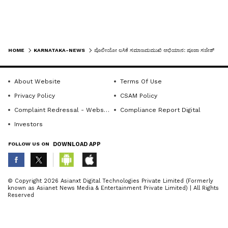
ಈ ಕಾರ್ಯಕ್ರಮ ಅತ್ಯಂತ ಜವಾಬ್ದಾರಿಯುತ ಹಾಗೂ
ಸಾಮಾಜಿಕ ಕಳಕಳಿಯುಳ್ಳ ಕಾರ್ಯ ಎಂದರು. ಆರೋಗ್ಯ
LATEST VIDEOS
ಇಲಾಖೆ ಸಿಬ್ಬಂದಿ, ಲಿಟಲ್ ಸ್ಕಾಲರ್ಸ್ ಅಕಾಡೆಮಿ ಸಿಬ್ಬಂದಿ,
HOME
KARNATAKA-NEWS
ಪೊಲೀಯೋ ಲಸಿಕೆ ಸಮಾಜಮಮುಖಿ ಅಭಿಯಾನ: ಪೂಜಾ ಸಜೇಶ್‌
ಮಕ್ಕಳು ಹಾಗೂ ಸಾರ್ವಜನಿಕರು ಉಪಸ್ಥಿತರಿದ್ದರು. ಮಗ್ಗುಲ
ಹಾಗೂ ವಿರಾಜಪೇಟೆ ವ್ಯಾಪ್ತಿಯ ಒಟ್ಟು ಐದು ಪಲ್ಸ್
About Website
Terms Of Use
ಪೋಲಿಯೋ ಲಸಿಕಾ ಬೂತ್ ನಲ್ಲಿ ಲಿಟಲ್ ಸ್ಕಾಲರ್ಸ್
Privacy Policy
CSAM Policy
ಅಕಾಡೆಮಿಯ ಆಡಳಿತ ಮಂಡಳಿಯವರು, ಶಿಕ್ಷಕರು ಹಾಗೂ
Complaint Redressal - Website
Compliance Report Digital
ಸಿಬ್ಬಂದಿಗಳು ಸ್ವಯಂ ಸೇವಕರಾಗಿ ಪಾಲ್ಗೊಂಡರು. ಶಿಕ್ಷಣ
Investors
ಸಂಸ್ಥೆಯೊಂದು ಪಲ್ಸ್ ಪೋಲಿಯೋ ಲಸಿಕಾ ಅಭಿಯಾನದಲ್ಲಿ
FOLLOW US ON
DOWNLOAD APP
ಪಾಲ್ಗೊಂಡು ಜಾಗೃತಿ ಮೂಡಿಸಿ ಸ್ವಯಂ ಸೇವೆಯನ್ನು
ಸಲ್ಲಿಸುತ್ತಿರುವುದು ಸಾರ್ವಜನಿಕ ವಲಯದಲ್ಲಿ ಮೆಚ್ಚುಗೆಗೆ
ABOUT THE AUTHOR
ಪಾತ್ರವಾಯಿತು.
© Copyright 2026 Asianxt Digital Technologies Private Limited (Formerly
known as Asianet News Media & Entertainment Private Limited) | All Rights
KannadaprabhaNewsNetwork
K
Reserved