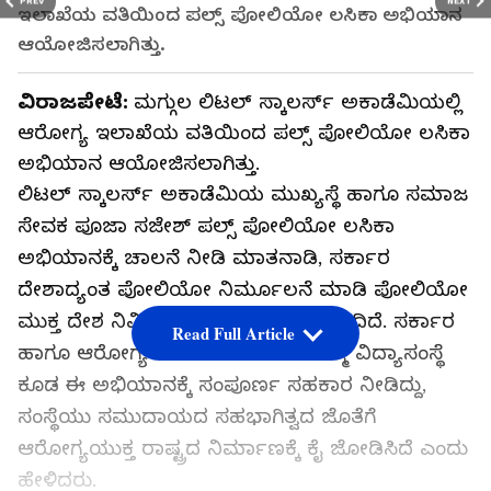
PREV
NEXT
ಇಲಾಖೆಯ ವತಿಯಿಂದ ಪಲ್ಸ್ ಪೋಲಿಯೋ ಲಸಿಕಾ ಅಭಿಯಾನ
ಆಯೋಜಿಸಲಾಗಿತ್ತು.
ವಿರಾಜಪೇಟೆ:
ಮಗ್ಗುಲ ಲಿಟಲ್ ಸ್ಕಾಲರ್ಸ್ ಅಕಾಡೆಮಿಯಲ್ಲಿ
ಆರೋಗ್ಯ ಇಲಾಖೆಯ ವತಿಯಿಂದ ಪಲ್ಸ್ ಪೋಲಿಯೋ ಲಸಿಕಾ
ಅಭಿಯಾನ ಆಯೋಜಿಸಲಾಗಿತ್ತು.
ಲಿಟಲ್ ಸ್ಕಾಲರ್ಸ್ ಅಕಾಡೆಮಿಯ ಮುಖ್ಯಸ್ಥೆ ಹಾಗೂ ಸಮಾಜ
ಸೇವಕ ಪೂಜಾ ಸಜೇಶ್‌ ಪಲ್ಸ್ ಪೋಲಿಯೋ ಲಸಿಕಾ
ಅಭಿಯಾನಕ್ಕೆ ಚಾಲನೆ ನೀಡಿ ಮಾತನಾಡಿ, ಸರ್ಕಾರ
ದೇಶಾದ್ಯಂತ ಪೋಲಿಯೋ ನಿರ್ಮೂಲನೆ ಮಾಡಿ ಪೋಲಿಯೋ
ಮುಕ್ತ ದೇಶ ನಿರ್ಮಿಸುವ ಉದ್ದೇಶವನ್ನು ಹೊಂದಿದೆ. ಸರ್ಕಾರ
Read Full Article
ಹಾಗೂ ಆರೋಗ್ಯ ಇಲಾಖೆಯ ಜೊತೆಗೆ ನಮ್ಮ ವಿದ್ಯಾಸಂಸ್ಥೆ
ಕೂಡ ಈ ಅಭಿಯಾನಕ್ಕೆ ಸಂಪೂರ್ಣ ಸಹಕಾರ ನೀಡಿದ್ದು,
ಸಂಸ್ಥೆಯು ಸಮುದಾಯದ ಸಹಭಾಗಿತ್ವದ ಜೊತೆಗೆ
ಆರೋಗ್ಯಯುಕ್ತ ರಾಷ್ಟ್ರದ ನಿರ್ಮಾಣಕ್ಕೆ ಕೈ ಜೋಡಿಸಿದೆ ಎಂದು
ಹೇಳಿದರು.