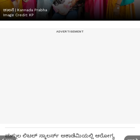
ಚಾಲನೆ | Kannada Prabha
Image Credit:
KP
ಮಗ್ಗುಲ ಲಿಟಲ್ ಸ್ಕಾಲರ್ಸ್ ಅಕಾಡೆಮಿಯಲ್ಲಿ ಆರೋಗ್ಯ