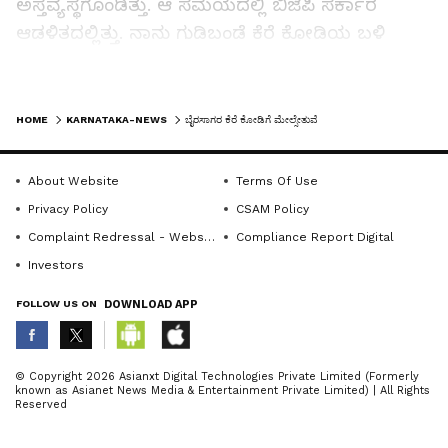
ಅಸ್ತವ್ಯಸ್ಥಗೊಂಡಿತ್ತು. ಆ ಸಮಯದಲ್ಲಿ ಬಿಜೆಪಿ ಸರ್ಕಾರ
ಆಡಳಿತದಲ್ಲಿತ್ತು. ನಾನು ಗುಡಿಬಂಡೆ ಕೆರೆ ಕೋಡಿಯ ಬಳಿ
ಮೇಲ್ಸುತುವೆ ನಿರ್ಮಾಣ ಮಾಡಲು ಬಿಜೆಪಿ ಸರ್ಕಾರಕ್ಕೆ
ಪ್ರಸ್ತಾವನೆ ಸಲ್ಲಿಸಿದ್ದೆ. ಕೆಲವೊಂದು ಕಾರಣಗಳಿಂದ ಪ್ರಸ್ತಾವನೆ
LATEST VIDEOS
ಮಂಜೂರಾಗಿಲ್ಲ ಎಂದರು.
HOME
KARNATAKA-NEWS
ಬೈರಸಾಗರ ಕೆರೆ ಕೋಡಿಗೆ ಮೇಲ್ಸೇತುವೆ
ಕೃಷಿಗೆ ನೀರು ಬಳಸಲು ಕ್ರಮ
About Website
Terms Of Use
Privacy Policy
CSAM Policy
ಇನ್ನೂ ಕೆರೆ ತುಂಬಿ ಕೋಡಿ ಹರಿದರೇ ಆ ನೀರು
Complaint Redressal - Website
Compliance Report Digital
ಆಂಧ್ರಪ್ರದೇಶಕ್ಕೆ ಸೇರುತ್ತದೆ. ಕಳೆದ ಬಾರಿ ಕೆರೆಯ ನೀರನ್ನು
Investors
ಕುಡಿಯಲು ಜಿಲ್ಲಾಡಳಿತದಿಂದ ಮೀಸಲು ಇಡಲಾಗಿತ್ತು. ಇದೀಗ
ಕೆರೆ ತುಂಬಿ ಹರಿಯುತ್ತಿದ್ದು, ಈ ಸಂಬಂಧ ಸಂಬಂಧಪಟ್ಟ
FOLLOW US ON
DOWNLOAD APP
ಅಧಿಕಾರಿಗಳೊಂದಿಗೆ ಚರ್ಚೆ ನಡೆಸಿ ಆ ನೀರನ್ನು ಕೆರೆಯ
ಅಚ್ಚುಕಟ್ಟು ವ್ಯಾಪ್ತಿಯ ರೈತರು ಬೆಳೆ ಬೆಳೆಯಲು
ABOUT THE AUTHOR
© Copyright 2026 Asianxt Digital Technologies Private Limited (Formerly
ಅನುಕೂಲವಾಗುವಂತೆ ಕ್ರಮ ತೆಗೆದುಕೊಳ್ಳುತ್ತೇನೆ ಎಂದರು.
known as Asianet News Media & Entertainment Private Limited) | All Rights
KannadaprabhaNewsNetwork
K
Reserved