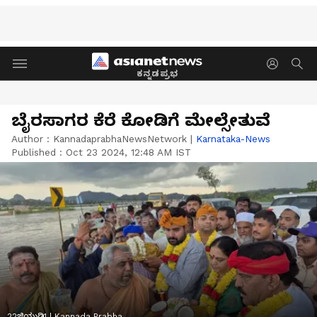
ಕನ್ನಡಪ್ರಭ
ಬೈರಸಾಗರ ಕೆರೆ ಕೋಡಿಗೆ ಮೇಲ್ಸೇತುವೆ
Author :
KannadaprabhaNewsNetwork
|
Karnataka-News
Published :
Oct 23 2024, 12:48 AM IST
22ಜಿಯುಡಿ1 | Kannada Prabha