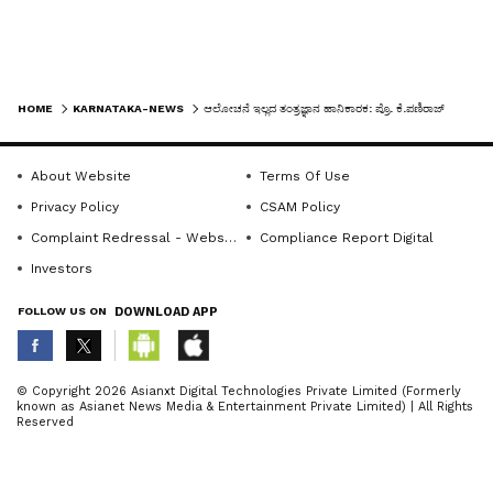
ಜಿಸಿಪಿಎಎಸ್‌ನ ಮುಖ್ಯಸ್ಥ ಪ್ರೊ. ವರದೇಶ್ ಹಿರೇಗಂಗೆ
ಮಾತನಾಡಿ, ಎಲ್ಲ ಕಲೆಗಳಲ್ಲಿ ಧ್ವನಿಯ ತಾತ್ವಿಕತೆ ಮತ್ತು
LATEST VIDEOS
ಸೌಂದರ್ಯ ಪ್ರಜ್ಞೆಯ ಅಗತ್ಯವನ್ನು ಒತ್ತಿ ಹೇಳಿದರು.ನಂತರ ಶ್ರೀ
HOME
KARNATAKA-NEWS
ಆಲೋಚನೆ ಇಲ್ಲದ ತಂತ್ರಜ್ಞಾನ ಹಾನಿಕಾರಕ: ಪ್ರೊ. ಕೆ.ಪಣಿರಾಜ್
ಋತ್ವಿಕ್ ಕಾಯ್ಕಿಣಿ ಅವರು ಧ್ವನಿ ವಿನ್ಯಾಸದ ಮೂಲಭೂತ
ಅಂಶಗಳೊಂದಿಗೆ ಕಾರ್ಯಾಗಾರವನ್ನು
About Website
Terms Of Use
ಪ್ರಾರಂಭಿಸಿದರು.ಕಾರ್ಯಾಗಾರ ಅ.25ರಂದು ವರೆಗೆ
Privacy Policy
CSAM Policy
ಜಿಸಿಪಿಎಎಸ್, ಮಾಹೆಯಲ್ಲಿರುವ ಸರ್ವೋದಯ
Complaint Redressal - Website
Compliance Report Digital
ಸಭಾಂಗಣದಲ್ಲಿ ನಡೆಯಲಿದೆ.
Investors
FOLLOW US ON
DOWNLOAD APP
ABOUT THE AUTHOR
© Copyright 2026 Asianxt Digital Technologies Private Limited (Formerly
known as Asianet News Media & Entertainment Private Limited) | All Rights
KannadaprabhaNewsNetwork
K
Reserved