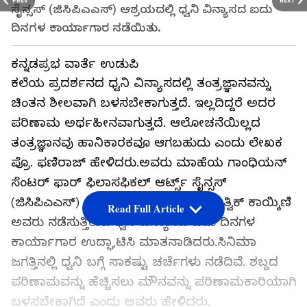
PREV
NEXT
ಸೈನ್ಸಸ್ (ಜಿಸಿಪಿಎಎಸ್) ಆಶ್ರಯದಲ್ಲಿ ಧ್ವನಿ ವಿನ್ಯಾಸದ ಐದು
ದಿನಗಳ ಕಾರ್ಯಾಗಾರ ನಡೆಯಿತು.
ಕನ್ನಡಪ್ರಭ ವಾರ್ತೆ ಉಡುಪಿ
ಕಲೆಯ ಪ್ರದರ್ಶನದ ಧ್ವನಿ ವಿನ್ಯಾಸದಲ್ಲಿ ತಂತ್ರಜ್ಞಾನವನ್ನು
ಚಿಂತನ ಶೀಲವಾಗಿ ಬಳಸಬೇಕಾಗುತ್ತದೆ. ಇಲ್ಲದಿದ್ದರೆ ಅದರ
ಪರಿಣಾಮ ಅರ್ಥಹೀನವಾಗುತ್ತದೆ. ಆಲೋಚನೆಯಿಲ್ಲದ
ತಂತ್ರಜ್ಞಾನವು ಹಾನಿಕಾರಕವೂ ಆಗಬಹುದು ಎಂದು ಲೇಖಕ
ಪ್ರೊ. ಫಣಿರಾಜ್ ಹೇಳಿದರು.ಅವರು ಮಾಹೆಯ ಗಾಂಧಿಯನ್
ಸೆಂಟರ್ ಫಾರ್ ಫಿಲಾಸಫಿಕಲ್ ಆರ್ಟ್ಸ್ ಸೈನ್ಸಸ್
(ಜಿಸಿಪಿಎಎಸ್) ಆಶ್ರಯದಲ್ಲಿ ಸಂಗೀತಗಾರ ಋತ್ವಿಕ್ ಕಾಯ್ಕಿಣಿ
Read Full Article
ಅವರು ನಡೆಸುತ್ತಿರುವ ಧ್ವನಿ ವಿನ್ಯಾಸದ ಐದು ದಿನಗಳ
ಕಾರ್ಯಾಗಾರ ಉದ್ಘಾಟಿಸಿ ಮಾತನಾಡಿದರು.ಸಿನಿಮಾ
ಜಗತ್ತಿನಲ್ಲಿ ಧ್ವನಿ ಬಗ್ಗೆ ಸಾಕಷ್ಟು ಚರ್ಚೆಗಳು ನಡೆದಿವೆ. ಶಬ್ದದ
ಪರಿಣಾಮವನ್ನು ಹೆಚ್ಚಿಸಲು ಮೌನವನ್ನು ಪರಿಣಾಮಕಾರಿಯಾಗಿ
ಬಳಸಬೇಕಾಗಿದೆ ಎಂದು ಅವರು ಹೇಳಿದರು.