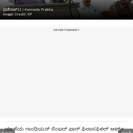
ಫಣಿರಾಜ್22 | Kannada Prabha
Image Credit:
KP
ಮಾಹೆಯ ಗಾಂಧಿಯನ್ ಸೆಂಟರ್ ಫಾರ್ ಫಿಲಾಸಫಿಕಲ್ ಆರ್ಟ್ಸ್