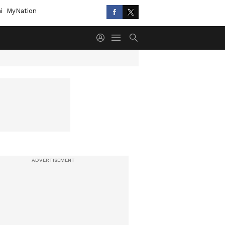
i
MyNation