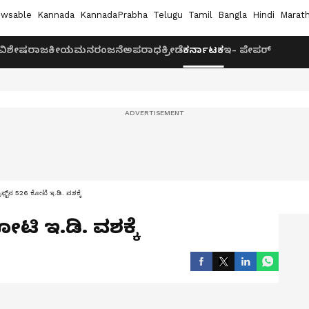
wsable
Kannada
KannadaPrabha
Telugu
Tamil
Bangla
Hindi
Marath
ವಿಶೇಷ
ರಾಜಕೀಯ
ಮನರಂಜನೆ
ಅಪರಾಧ
ಕ್ರೀಡೆ
ಕರ್ನಾಟಕ
ಇ- ಪೇಪರ್
್ರಾಫ್ಟ್‌ನ 526 ಕೋಟಿ ಇ.ಡಿ. ವಶಕ್ಕೆ
ಕೋಟಿ ಇ.ಡಿ. ವಶಕ್ಕೆ