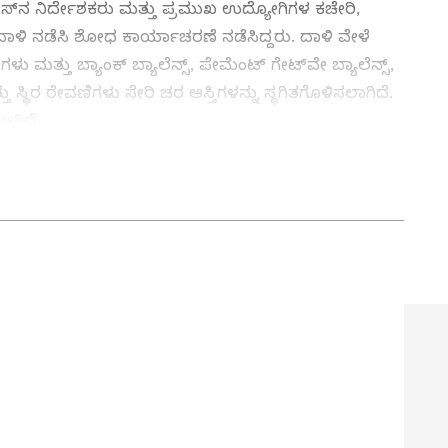
ಾಲಜೀಸ್‌ನ ನಿರ್ದೇಶಕರು ಮತ್ತು ಪ್ರಮುಖ ಉದ್ಯೋಗಿಗಳ ಕಚೇರಿ,
ಾಳಿ ನಡೆಸಿ ಶೋಧ ಕಾರ್ಯಾಚರಣೆ ನಡೆಸಿದ್ದರು. ದಾಳಿ ವೇಳೆ
ು ಮತ್ತು ಬ್ಯಾಂಕ್ ಬ್ಯಾಲೆನ್ಸ್, ಪೇಮೆಂಟ್‌ ಗೇಟ್‌ವೇ ಬ್ಯಾಲೆನ್ಸ್,
ಸ್ಥಿರ ಠೇವಣಿಗಳು ಸೇರಿ ಚರ ಆಸ್ತಿಗಳನ್ನು ಸ್ಥಗಿತಗೊಳಿಸಲಾಗಿದೆ.
ಗಿದೆ.
luru (ಬೆಂಗಳೂರು ಸುದ್ದಿ): Bengaluru city
 updates, development projects, crime reports,
ty events on Kannada Prabha. Stay informed
in India’s Garden City.
ಸು ಇಲ್ಲ? : ರಾಗಾ