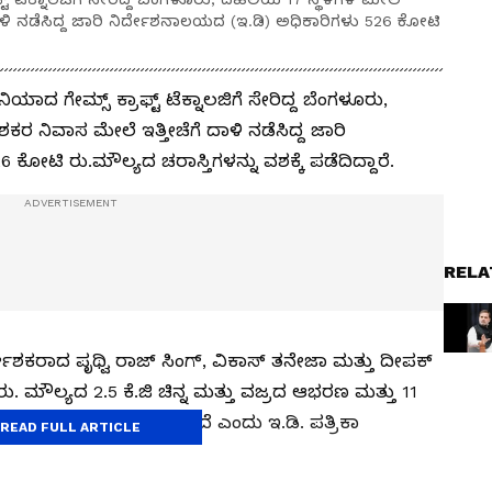
ಳಿ ನಡೆಸಿದ್ದ ಜಾರಿ ನಿರ್ದೇಶನಾಲಯದ (ಇ.ಡಿ) ಅಧಿಕಾರಿಗಳು 526 ಕೋಟಿ
ಾದ ಗೇಮ್ಸ್‌ ಕ್ರಾಫ್ಟ್‌ ಟೆಕ್ನಾಲಜಿಗೆ ಸೇರಿದ್ದ ಬೆಂಗಳೂರು,
ರ ನಿವಾಸ ಮೇಲೆ ಇತ್ತೀಚೆಗೆ ದಾಳಿ ನಡೆಸಿದ್ದ ಜಾರಿ
ೋಟಿ ರು.ಮೌಲ್ಯದ ಚರಾಸ್ತಿಗಳನ್ನು ವಶಕ್ಕೆ ಪಡೆದಿದ್ದಾರೆ.
RELA
ಿ. ನಿರ್ದೇಶಕರಾದ ಪೃಥ್ವಿ ರಾಜ್ ಸಿಂಗ್, ವಿಕಾಸ್ ತನೇಜಾ ಮತ್ತು ದೀಪಕ್
ರು. ಮೌಲ್ಯದ 2.5 ಕೆ.ಜಿ ಚಿನ್ನ ಮತ್ತು ವಜ್ರದ ಆಭರಣ ಮತ್ತು 11
ಾಸ್ತಿ ವಶಪಡಿಸಿಕೊಳ್ಳಲಾಗಿದೆ ಎಂದು ಇ.ಡಿ. ಪತ್ರಿಕಾ
READ FULL ARTICLE