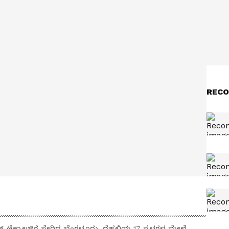
RECO
ಟ್‌ ಟೆಕ್ನಾಲಜಿಗೆ ಸೇರಿದ್ದ ಬೆಂಗಳೂರು, ದೆಹಲಿಯ 17 ಸ್ಥಳಗಳ ಮೇಲೆ