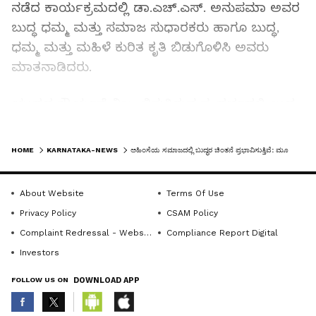
ನಡೆದ ಕಾರ್ಯಕ್ರಮದಲ್ಲಿ ಡಾ.ಎಚ್‌.ಎಸ್‌. ಅನುಪಮಾ ಅವರ
ಬುದ್ಧ ಧಮ್ಮ ಮತ್ತು ಸಮಾಜ ಸುಧಾರಕರು ಹಾಗೂ ಬುದ್ಧ,
ಧಮ್ಮ ಮತ್ತು ಮಹಿಳೆ ಕುರಿತ ಕೃತಿ ಬಿಡುಗೊಳಿಸಿ ಅವರು
ಮಾತನಾಡಿದರು.
ಯುದ್ಧದ ಕ್ರೌರ್ಯವೆ ವಿಜೃಂಭಿಸುತ್ತಿರುವ ಸಂದರ್ಭದಲ್ಲಿ ಬುದ್ಧ
ಅತ್ಯಂತ ಪ್ರಸ್ತುತ. ಅಹಿಂಸೆ ಮತ್ತು ಅಸಮಾನತೆಯ
LATEST VIDEOS
ಸಮಾಜದಲ್ಲಿ ಬುದ್ಧರ ಚಿಂತನೆಗಳು ಪ್ರಭಾವಿಸಲಿದೆ. ಅಯೋಧ್ಯೆ
HOME
KARNATAKA-NEWS
ಅಹಿಂಸೆಯ ಸಮಾಜದಲ್ಲಿ ಬುದ್ಧರ ಚಿಂತನೆ ಪ್ರಭಾವಿಸುತ್ತಿವೆ: ಮೂಡ್ನಾಕೂಡು ಚಿನ್ನಸ್ವಾಮಿ
ರಾಮಮಂದಿರ ಕಟ್ಟುವ ಸಂದರ್ಭದಲ್ಲಿಯೂ ಬುದ್ಧನ
ಮೂರ್ತಿಗಳೆ ಮೊದಲು ಸಿಕ್ಕವು. ಆದರೆ ಪ್ರಚಾರಕ್ಕೆ ಬರಲಿಲ್ಲ.
About Website
Terms Of Use
ಈಗ ಬುದ್ಧ ಧಮ್ಮ ಭಾರತದಲ್ಲಿ ಬೆಳೆಯುತ್ತಿದೆ. ಇದು ಸಂತಸದ
Privacy Policy
CSAM Policy
ವಿಷಯ ಎಂದರು.
Complaint Redressal - Website
Compliance Report Digital
Investors
ಬಸವಣ್ಣ ಕ್ರಾಂತಿಕಾರಿ ಪುರುಷ. ವೈದಿಕ ವಿರೋಧಿ ಧರ್ಮವನ್ನು
FOLLOW US ON
DOWNLOAD APP
ಅವರು ಹುಟ್ಟಿ ಹಾಕಿದರು. ಅವರು ಸಮಾಜಕ್ಕೆ ಬೋಧಿಸಿರುವ
ವಿಚಾರಗಳು ಒಂದು ಧರ್ಮಕ್ಕೆ ಸಮಾನವಾಗಿದೆ. ಆದರೆ, ಈಗ