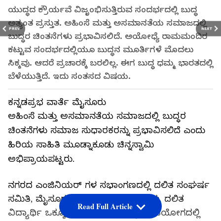
ಯುದ್ಧದ ಕ್ರೌರ್ಯವೆ ವಿಜೃಂಭಿಸುತ್ತಿರುವ ಸಂದರ್ಭದಲ್ಲಿ ಬುದ್ಧ
ಅತ್ಯಂತ ಪ್ರಸ್ತುತ. ಅಹಿಂಸೆ ಮತ್ತು ಅಸಮಾನತೆಯ ಸಮಾಜದಲ್ಲಿ
PREV
NEXT
ಬುದ್ಧರ ಚಿಂತನೆಗಳು ಪ್ರಭಾವಿಸಲಿದೆ. ಅಯೋಧ್ಯೆ ರಾಮಮಂದಿರ
ಕಟ್ಟುವ ಸಂದರ್ಭದಲ್ಲಿಯೂ ಬುದ್ಧನ ಮೂರ್ತಿಗಳೆ ಮೊದಲು
ಸಿಕ್ಕವು. ಆದರೆ ಪ್ರಚಾರಕ್ಕೆ ಬರಲಿಲ್ಲ. ಈಗ ಬುದ್ಧ ಧಮ್ಮ ಭಾರತದಲ್ಲಿ
ಬೆಳೆಯುತ್ತಿದೆ. ಇದು ಸಂತಸದ ವಿಷಯ.
ಕನ್ನಡಪ್ರಭ ವಾರ್ತೆ ಮೈಸೂರು
ಅಹಿಂಸೆ ಮತ್ತು ಅಸಮಾನತೆಯ ಸಮಾಜದಲ್ಲಿ ಬುದ್ಧರ
ಚಿಂತನೆಗಳು ಸಮಾಜ ಸುಧಾರಕರನ್ನು ಪ್ರಭಾವಿಸಲಿದೆ ಎಂದು
ಹಿರಿಯ ಸಾಹಿತಿ ಮೂಡ್ನಾಕೂಡು ಚಿನ್ನಸ್ವಾಮಿ
ಅಭಿಪ್ರಾಯಪಟ್ಟರು.
ನಗರದ ಎಂಜಿನಿಯರ್‌ ಗಳ ಸಭಾಂಗಣದಲ್ಲಿ ದಲಿತ ಸಂಘರ್ಷ
ಸಮಿತಿ, ಮೈಸೂರು ವಿವಿ ಸಂಶೋಧಕರ ಸಂಘ, ದಲಿತ
Read Full Article
ವಿದ್ಯಾರ್ಥಿ ಒಕ್ಕೂಟ, ಉಳುಮೆ ಪ್ರತಿಷ್ಠಾನ ಸಹಯೋಗದಲ್ಲಿ