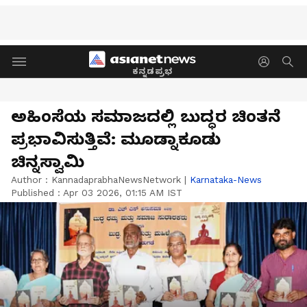
ಕನ್ನಡಪ್ರಭ
ಅಹಿಂಸೆಯ ಸಮಾಜದಲ್ಲಿ ಬುದ್ಧರ ಚಿಂತನೆ
ಪ್ರಭಾವಿಸುತ್ತಿವೆ: ಮೂಡ್ನಾಕೂಡು
ಚಿನ್ನಸ್ವಾಮಿ
Author :
KannadaprabhaNewsNetwork
|
Karnataka-News
Published :
Apr 03 2026, 01:15 AM IST