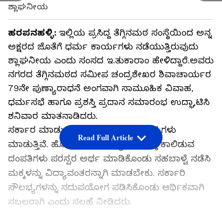
ಶ್ಲಾಘನೀಯ
ಹರಪನಹಳ್ಳಿ:
ಇಲ್ಲಿಯ ಪ್ರಸಿದ್ದ ತೆಗ್ಗಿನಮಠ ಸಂಸ್ಥೆಯಿಂದ ಅನ್ನ
ಅಕ್ಷರದ ಜೊತೆಗೆ ಧರ್ಮ ಕಾರ್ಯಗಳು ನಡೆಯುತ್ತಿರುವುದು
ಶ್ಲಾಘನೀಯ ಎಂದು ಸಂಸದ ಇ.ತುಕಾರಾಂ ಹೇಳಿದ್ದಾರೆ.ಅವರು
ನಗರದ ತೆಗ್ಗಿನಮಠದ ಸಮೀಪ ಚಂದ್ರಶೇಖರ ಶಿವಾಚಾರ್ಯರ
79ನೇ ಪುಣ್ಯಾರಾಧನೆ ಅಂಗವಾಗಿ ಸಾಮೂಹಿಕ ವಿವಾಹ,
ಧರ್ಮಸಭೆ ಹಾಗೂ ಪ್ರಶಸ್ತಿ ಪ್ರದಾನ ಸಮಾರಂಭ ಉದ್ಘಾಟಿಸಿ
ಶನಿವಾರ ಮಾತನಾಡಿದರು.
ಸರ್ಕಾರ ಮಾಡುವ ಕೆಲಸಗಳನ್ನು ಮಠ ಮಾನ್ಯಗಳು
Read Full Article
ಮಾಡುತ್ತಿವೆ. ಹೊಸದಾಗಿ ದಾಂಪತ್ಯ ಜೀವನಕ್ಕೆ ಕಾಲಿಡುವ
ದಂಪತಿಗಳು ಪರಸ್ಪರ ಅರ್ಥ ಮಾಡಿಕೊಂಡು ಸಹಬಾಳ್ವೆ ನಡೆಸಿ
ಮಕ್ಕಳನ್ನು ವಿದ್ಯಾವಂತರನ್ನಾಗಿ ಮಾಡಬೇಕು. ಸರ್ಕಾರಿ
ಸೌಲಭ್ಯಗಳನ್ನು ಸದುಪಯೋಗ ಪಡಿಸಿಕೊಂಡು ಆರ್ಥಿಕವಾಗಿ
ಸಬಲರಾಗಿ ಎಂದು ಸಲಹೆ ನೀಡಿದರು.