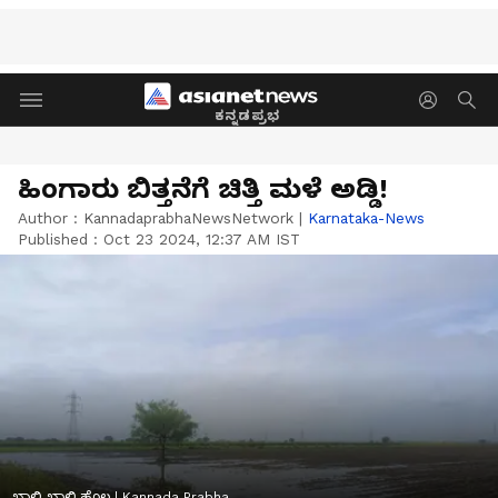
ಕನ್ನಡಪ್ರಭ
ಹಿಂಗಾರು ಬಿತ್ತನೆಗೆ ಚಿತ್ತಿ ಮಳೆ ಅಡ್ಡಿ!
Author :
KannadaprabhaNewsNetwork
|
Karnataka-News
Published :
Oct 23 2024, 12:37 AM IST
ಖಾಲಿ ಖಾಲಿ ಹೊಲ | Kannada Prabha