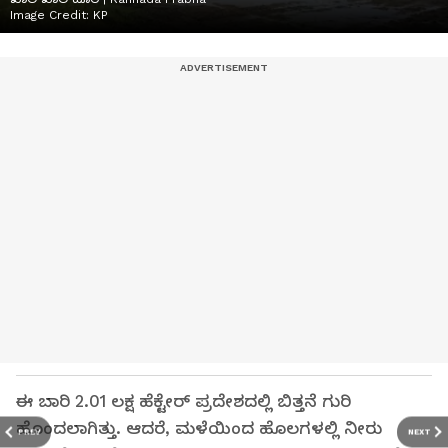
Image Credit:
KP
ಈ ಬಾರಿ 2.01 ಲಕ್ಷ ಹೆಕ್ಟೇರ್‌ ಪ್ರದೇಶದಲ್ಲಿ ಬಿತ್ತನೆ ಗುರಿ
ಹೊಂದಲಾಗಿತ್ತು. ಆದರೆ, ಮಳೆಯಿಂದ ಹೊಲಗಳಲ್ಲಿ ನೀರು
PREV
NEXT