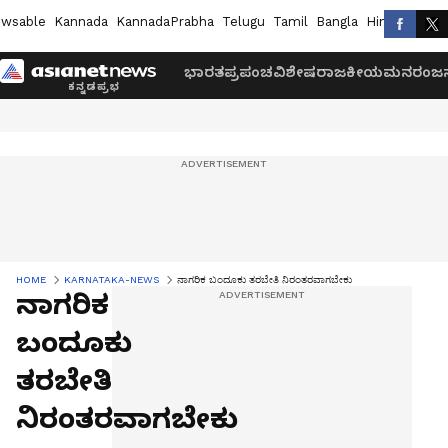
wsable
Kannada
KannadaPrabha
Telugu
Tamil
Bangla
Hindi
Marath
ಭಾರತ
ಪ್ರಪಂಚ
ವಿಶೇಷ
ರಾಜಕೀಯ
ಮನರಂಜನ
HOME
KARNATAKA-NEWS
ನಾಗರಿಕ ಬಂದೂಕು ತರಬೇತಿ ನಿರಂತರವಾಗಬೇಕು
ನಾಗರಿಕ
ಬಂದೂಕು
ತರಬೇತಿ
ನಿರಂತರವಾಗಬೇಕು