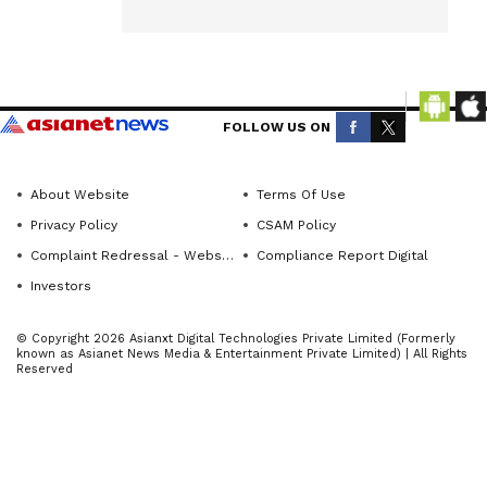
ನ್ಯೂಸ್)—
ಇಂದು
breaking
ಜನಸಾಮಾನ್ಯ
headlines,
ರ ಕ್ರೀಡೆಯಾಗಿ
politics,
ಮಾರ್ಪಟ್ಟಿದೆ.
local
FOLLOW US ON
ಅದರಲ್ಲೂ
developments,
ಕೊಡಗು
crime
ಜಿಲ್ಲೆಯಲ್ಲಿ
About Website
Terms Of Use
reports,
ಇತ್ತೀಚಿಗೆ
Privacy Policy
CSAM Policy
district
ಶೂಟಿಂಗ್ಸ್
Complaint Redressal - Website
Compliance Report Digital
updates,
ಸ್ಪರ್ಧೆಗಳು
civic
Investors
ಇತ್ತೀಚಿಗೆ
issues
© Copyright 2026 Asianxt Digital Technologies Private Limited (Formerly
and
ವ್ಯಾಪಕವಾಗಿ
known as Asianet News Media & Entertainment Private Limited) | All Rights
Reserved
more.
ನಡೆಯುತ್ತಿರು
Stay
ವುದು
informed
ಆಶಾದಾಯಕ
with
ಬೆಳವಣಿಗೆಯಾ