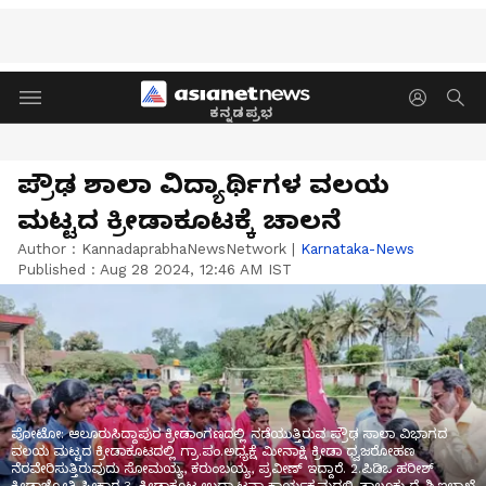
ಕನ್ನಡಪ್ರಭ
ಪ್ರೌಢ ಶಾಲಾ ವಿದ್ಯಾರ್ಥಿಗಳ ವಲಯ
ಮಟ್ಟದ ಕ್ರೀಡಾಕೂಟಕ್ಕೆ ಚಾಲನೆ
Author :
KannadaprabhaNewsNetwork
|
Karnataka-News
Published :
Aug 28 2024, 12:46 AM IST
ಪೋಟೋ: ಆಲೂರುಸಿದ್ದಾಪುರ ಕ್ರೀಡಾಂಗಣದಲ್ಲಿ ನಡೆಯುತ್ತಿರುವ ಪ್ರೌಢ ಸಾಲಾ ವಿಭಾಗದ
ವಲಯ ಮಟ್ಟದ ಕ್ರೀಡಾಕೂಟದಲ್ಲಿ ಗ್ರಾ.ಪಂ.ಅಧ್ಯಕ್ಷೆ ಮೀನಾಕ್ಷಿ ಕ್ರೀಡಾ ಧ್ವಜರೋಹಣ
ನೆರವೇರಿಸುತ್ತಿರುವುದು ಸೋಮಯ್ಯ, ಕರುಂಬಯ್ಯ, ಪ್ರವೀಣ್ ಇದ್ದಾರೆ. 2.ಪಿಡಿಒ ಹರೀಶ್