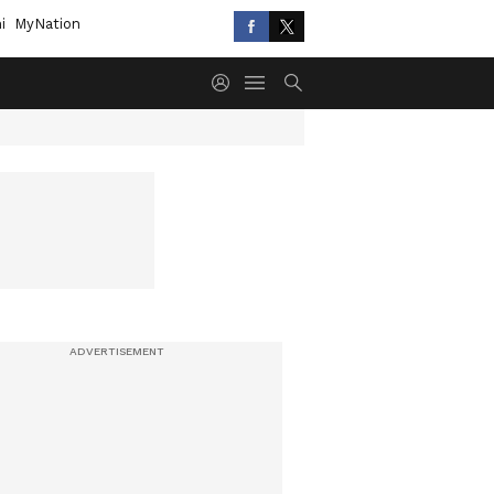
i
MyNation