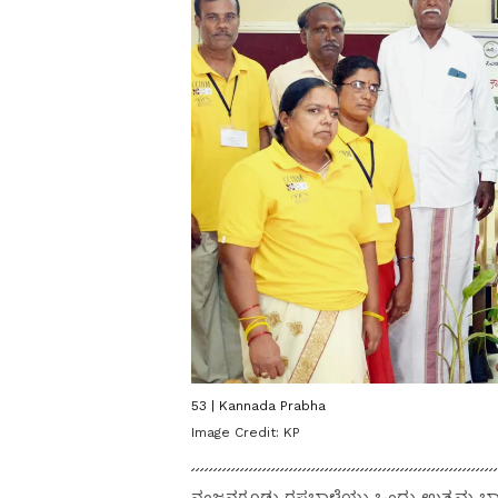
53 | Kannada Prabha
Image Credit:
KP
ನಂಜನಗೂಡು ರಸಬಾಳೆಯು ಒಂದು ಉತ್ತಮ ಬಾಳೆ ತಳ