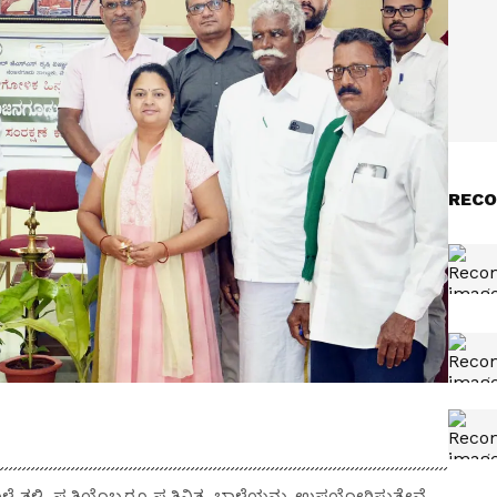
RECO
ಿ, ಪ್ರತಿಯೊಬ್ಬರೂ ಪ್ರತಿನಿತ್ಯ ಬಾಳೆಯನ್ನು ಉಪಯೋಗಿಸುತ್ತೇವೆ