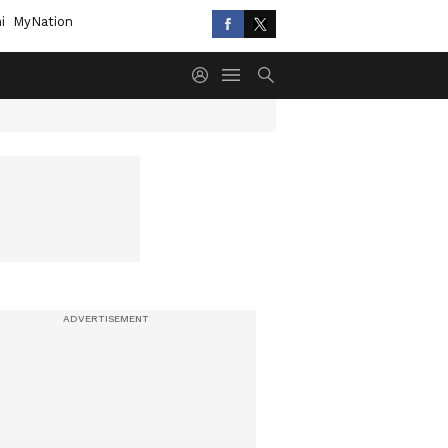
i
MyNation