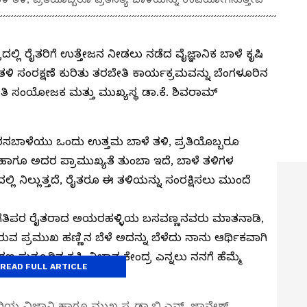
ದಲ್ಲಿ ರೈತರಿಗೆ ಉತ್ತೇಜನ ನೀಡಲು ನಡೆದ ವೈಜ್ಞಾನಿಕ ಬಾಳೆ ಕೃಷಿ
ಿ ಸಂರಕ್ಷಣೆ ಕುರಿತು ತರಬೇತಿ ಕಾರ್ಯಕ್ರಮವನ್ನು ಬೆಂಗಳೂರಿನ
ೇತಿ ಸಂಯೋಜಕ ಮತ್ತು ಮುಖ್ಯಸ್ಥ ಡಾ.ಕೆ. ಶಿವರಾಮ್
ಬಾಳೆಯು ಒಂದು ಉತ್ತಮ ಬಾಳೆ ತಳಿ, ಪ್ರತಿಯೊಬ್ಬರೂ
ೆ ಹಾಗೂ ಅದರ ಪ್ರಾಮುಖ್ಯತೆ ತುಂಬಾ ಇದೆ, ಬಾಳೆ ತಳಿಗಳ
ಿ ನಿಲ್ಲುತ್ತದೆ, ರೈತರೂ ಈ ತಳಿಯನ್ನು ಸಂರಕ್ಷಿಸಲು ಮುಂದೆ
್ರಗತಿಪರ ರೈತರಾದ ಅಯರಹಳ್ಳಿಯ ಬಸವಣ್ಣನವರು ಮಾತನಾಡಿ,
ಪ್ರಮುಖ ಹಣ್ಣಿನ ಬೆಳೆ ಅದನ್ನು ಬೆಳೆದು ನಾನು ಆರ್ಥಿಕವಾಗಿ
ರಣ ಸುತ್ತೂರಿನ ಕೃಷಿ ವಿಜ್ಞಾನ ಕೇಂದ್ರ ಎನ್ನಲು ನನಗೆ ಹೆಮ್ಮೆ
READ FULL ARTICLE
 ಹಿರಿಯ ವಿಜ್ಞಾನಿ ಹಾಗೂ ಮುಖ್ಯಸ್ಥ ಡಾ.ಬಿ.ಎನ್. ಜ್ಞಾನೇಶ್