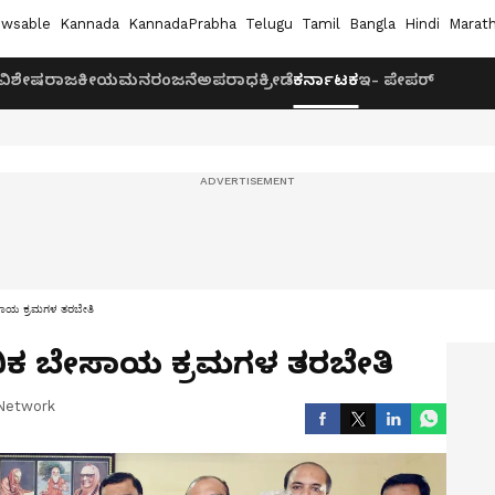
wsable
Kannada
KannadaPrabha
Telugu
Tamil
Bangla
Hindi
Marath
ವಿಶೇಷ
ರಾಜಕೀಯ
ಮನರಂಜನೆ
ಅಪರಾಧ
ಕ್ರೀಡೆ
ಕರ್ನಾಟಕ
ಇ- ಪೇಪರ್
ಬೇಸಾಯ ಕ್ರಮಗಳ ತರಬೇತಿ
ಞಾನಿಕ ಬೇಸಾಯ ಕ್ರಮಗಳ ತರಬೇತಿ
Network