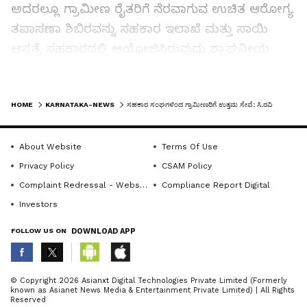
ಅದರಲ್ಲೂ ಗ್ರಾಮೀಣ ರೈತರಿಗೆ ನೆರವಾಗುವ ಉಚಿತ ಆರೋಗ್ಯ
ತಪಾಸಣಾ ಶಿಬಿರವನ್ನು ಸಹಕಾರ ಇಲಾಖೆ ಮತ್ತು ಸಾಯಿ
ಆಸ್ಪತ್ರೆ ಸಹಕಾರದಲ್ಲಿ ಆಯೋಜಿಸಿರುವುದು ಶ್ಲಾಘನೀಯ
ಎಂದು ಹೇಳಿದರು.
LATEST VIDEOS
ಸಂಘದಲ್ಲಿ ಕೆಸಿಸಿ ಅಲ್ಪಾವಧಿ ಸಾಲ ವಿತರಣೆ ಮಾಡುವ
HOME
KARNATAKA-NEWS
ಸಹಕಾರ ಸಂಘಗಳಿಂದ ಗ್ರಾಮೀಣರಿಗೆ ಉತ್ತಮ ಸೇವೆ: ಸಿ.ರವಿ
ಜೊತೆಗೆ ರೈತರಿಗೆ ಆಧುನಿಕ ಕೃಷಿ ತರಬೇತಿ ಮತ್ತು ಆರೋಗ್ಯ
ತಪಾಸಣೆ ಕಾರ್ಯಕ್ರಮ ಆಯೋಜಿಸುವ ಮೂಲಕ ಸಂಘದ
About Website
Terms Of Use
ಆಡಳಿತ ಮಂಡಳಿ ಸಮಾಜಮುಖಿ ಕೆಲಸ ಮಾಡುತ್ತಿದೆ. ಸಂಘ
Privacy Policy
CSAM Policy
ಮತ್ತಷ್ಟು ರೈತರಿಗೆ ನೆರವಾಗುವ ಕೆಲಸಗಳನ್ನು ಹಮ್ಮಿಕೊಂಡು
Complaint Redressal - Website
Compliance Report Digital
ಮತ್ತಷ್ಟು ಸಮಾಜಮುಖಿಯಾಗಿ ಸಾಗಲಿದೆ. ಇದಕ್ಕೆ ಸಹಕಾರಿಗಳ
Investors
ಸಹಕಾರ ಮುಖ್ಯ. ಆಗಾಗ್ಗೆ ತಪಾಸಣಾ ಶಿಬಿರದ ಪ್ರಯೋಜನ
FOLLOW US ON
DOWNLOAD APP
ಪಡೆದುಕೊಂಡು ಆರೋಗ್ಯವಂತರಾಗಿ ಬದುಕು ನಡೆಸಿ ಎಂದು
ರವಿ ಸಹಕಾರಿಗಳಿಗೆ ಕಿವಿಮಾತು ಹೇಳಿದರು.
ABOUT THE AUTHOR
© Copyright 2026 Asianxt Digital Technologies Private Limited (Formerly
known as Asianet News Media & Entertainment Private Limited) | All Rights
ಸಹಕಾರ ಇಲಾಖೆಯ ಅಧಿಕಾರಿ ಮಂಜುನಾಥ್ ಮಾತನಾಡಿ,
KannadaprabhaNewsNetwork
K
Reserved