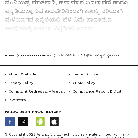
ಮುನಿಯಪ್ಪ ಮಾತನಾಡಿ, ಹವಾಮಾನ ಬದಲಾವಣೆ ಹಾಗೂ
ಪ್ರಕೃತಿಯಲ್ಲಾಗುವ ಏರುಪೇರಿನಿಂದಾಗಿ ಕಾಲಕ್ಕೆ ಸರಿಯಾಗಿ
ಮಳೆಯಾಗದ ಹಿನ್ನೆಲೆಯಲ್ಲಿ ಬೆಳೆ ವಿಮೆ ಪಾವತಿಸುವ
ಅವಧಿಯನ್ನು ಸರ್ಕಾರ ವಿಸ್ತರಿಸಲಿ ಎಂದರು.
ರೈತರಿಗೆ ಬೆಳೆ ನಷ್ಟದ ಪರಿಹಾರ ನೀಡುವ ಉದ್ದೇಶದಿಂದ
LATEST VIDEOS
ಕೇಂದ್ರ ಹಾಗೂ ರಾಜ್ಯ ಸರ್ಕಾರದಿಂದ ಬೆಳೆವಿಮೆ ಯೋಜನೆ
HOME
KARNATAKA-NEWS
ಅಡಕೆ ಬೆಳೆವಿಮೆ ಅವಧಿ ವಿಸ್ತರಿಸಿ: ದಾಮ್ಕೋಸ್‌, ರೈತ ಸಂಘ
ಜಾರಿಗೊಳಿಸಿವೆ. ರೈತರು ಸದುಪಯೋಗ ಪಡೆಯಬೇಕು. ಈಚಿನ
ದಿನಗಳಲ್ಲಿ ಅಡಕೆ ಧಾರಣೆ ಕುಸಿತವಾಗುತ್ತಿದ್ದು, ಪ್ರತಿ ಕ್ವಿಂಟಲ್‌ಗೆ
About Website
Terms Of Use
₹60- ₹62 ಸಾವಿರ ಇದ್ದ ದರ ಈಗ ₹50-₹52 ಸಾವಿರಕ್ಕೆ ಬಂದು
Privacy Policy
CSAM Policy
ನಿಂತಿದೆ. ರಾಸಾಯನಿಕ ಮಿಶ್ರಿತ ಮತ್ತು ಗುಣಮಟ್ಟವಿಲ್ಲದ
Complaint Redressal - Website
Compliance Report Digital
ಅಡಕೆಯನ್ನು ಫುಡ್ ಅಂಡ್ ಡ್ರಗ್ಸ್ ಅಡ್ಮಿನಿಸ್ಟ್ರೇಷನ್
Investors
(ಎಫ್.ಡಿ.ಎ) ಅಧಿಕಾರಿಗಳು ತಡೆ ಹಿಡಿದಿರುವುದರಿಂದ ಖರೀದಿ
FOLLOW US ON
DOWNLOAD APP
ಸ್ಥಗಿತಗೊಳ್ಳುವ ಪರಿಸ್ಥಿತಿ ನಿರ್ಮಾಣವಾಗಿದೆ ಎಂದು ಆತಂಕ
ವ್ಯಕ್ತಪಡಿಸಿದರು.
ABOUT THE AUTHOR
© Copyright 2026 Asianxt Digital Technologies Private Limited (Formerly