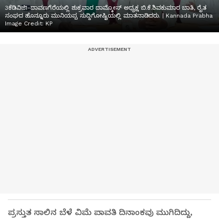
3ಕೆಡಿವಿಜಿ1-ದಾವಣಗೆರೆಯಲ್ಲಿ ಶುಕ್ರವಾರ ದಾಮ್ಕೋಸ್ ಅಧ್ಯಕ್ಷ ಬಿ.ಕೆ.ಶಿವಕುಮಾರ ಬಾತಿ, ರೈತ
ಸಂಘದ ಹೊನ್ನೂರು ಮುನಿಯಪ್ಪ ಸುದ್ದಿಗೋಷ್ಟಿಯಲ್ಲಿ ಮಾತನಾಡಿದರು. | Kannada Prabha
Image Credit:
KP
ಪ್ರಸ್ತುತ ಸಾಲಿನ ಬೆಳೆ ವಿಮೆ ಪಾವತಿ ದಿನಾಂಕವು ಮುಗಿದಿದ್ದು,