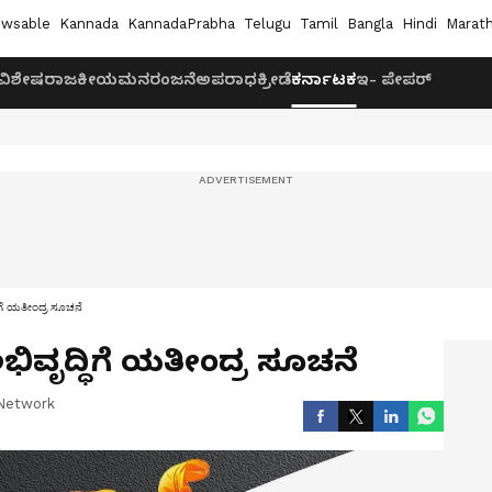
wsable
Kannada
KannadaPrabha
Telugu
Tamil
Bangla
Hindi
Marath
ವಿಶೇಷ
ರಾಜಕೀಯ
ಮನರಂಜನೆ
ಅಪರಾಧ
ಕ್ರೀಡೆ
ಕರ್ನಾಟಕ
ಇ- ಪೇಪರ್
ಿಗೆ ಯತೀಂದ್ರ ಸೂಚನೆ
ಿವೃದ್ಧಿಗೆ ಯತೀಂದ್ರ ಸೂಚನೆ
Network