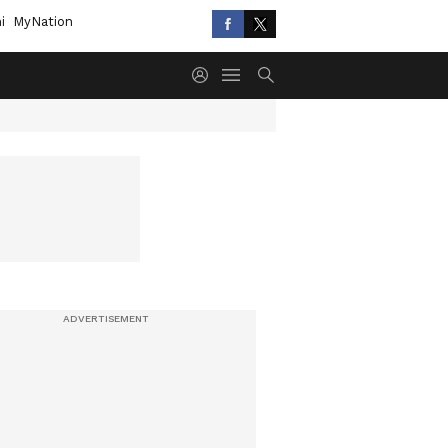
i
MyNation