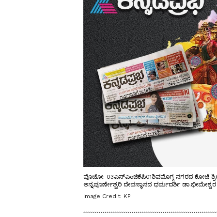
ಪೊಟೋ: 03ಎಸ್‌ಎಂಜಿಕೆಪಿ01ಶಿವಮೊಗ್ಗ ನಗರದ ಕೋಟೆ ಶ್ರೀ
ಅನ್ನಪೂರ್ಣೇಶ್ವರಿ ದೇವಸ್ಥಾನದ ಧರ್ಮದರ್ಶಿ ಡಾ.ಭೀಮೇಶ್
Image Credit:
KP