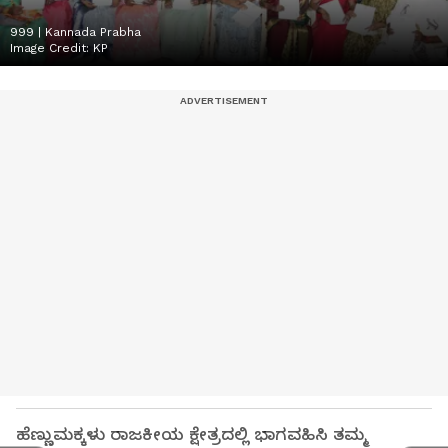
999 | Kannada Prabha
Image Credit:
KP
ಹೆಣ್ಣುಮಕ್ಕಳು ರಾಜಕೀಯ ಕ್ಷೇತ್ರದಲ್ಲಿ ಭಾಗವಹಿಸಿ ತಮ್ಮ