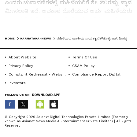
ಎಂದರು.ಚುನಾವಣೆಗಳಲ್ಲಿ ಮಹಿಳೆಯರಿಗೆ ಶೇ. ೫೦ರಷ್ಟು ಸ್ಥಾನ
ಮೀಸಲಾತಿ ಇದೆ. ಅವಕಾಶ ದೊರೆಯುವ ಅರ್ಹ ಮಹಿಳೆಯರು
ಚುನಾವಣೆಯಲ್ಲಿ ಸ್ಪರ್ಧೆ ಮಾಡಿ ಗೆಲುವು ಪಡೆದು ರಾಜಕೀಯ
ಸ್ಥಾನ ಪಡೆಯಬೇಕು. ಅಂತಹ ಅರ್ಹತೆ ಪಡೆಯಲು ಪಕ್ಷ
LATEST VIDEOS
ಸಂಘಟನೆಯಲ್ಲಿ ಹೆಚ್ಚು ಸಕ್ರಿಯವಾಗಿ ಭಾಗವಹಿಸಬೇಕು. ಈ
HOME
KARNATAKA-NEWS
ಮಹಿಳೆಯರು ರಾಜಕೀಯ ನಾಯಕತ್ವ ಬೆಳೆಸಿಕೊಳ್ಳಿ: ಎಚ್. ನಿಂಗಪ್ಪ
ಮೂಲಕ ಪಕ್ಷವನ್ನೂ ಬೆಳೆಸಿ ತಾವೂ ಬೆಳೆಯಲು ಅವಕಾಶವಿದೆ.
ಮುಂಬರುವ ೨೦೨೮ರ ವಿಧಾನಸಭಾ ಚುನಾವಣೆ ನಮ್ಮೆಲ್ಲರ
About Website
Terms Of Use
ಗುರಿಯಾಗಬೇಕು, ಆ ಚುನಾವಣೆಯಲ್ಲಿ ಜೆಡಿಎಸ್‌ಗೆ ಹೆಚ್ಚು
Privacy Policy
CSAM Policy
ಸ್ಥಾನ ದೊರಕಿಸಲು ಎಲ್ಲರೂ ಕೆಲಸ ಮಾಡಿ, ಮತ್ತೊಮ್ಮೆ
Complaint Redressal - Website
Compliance Report Digital
ಹೆಚ್.ಡಿ. ಕುಮಾರಸ್ವಾಮಿಯವರು ರಾಜ್ಯದ ಮುಖ್ಯಮಂತ್ರಿ
Investors
ಆಗಬೇಕು ಎಂಬ ಗುರಿ ನಮ್ಮದಾಗಬೇಕು ಎಂದು ನಿಂಗಪ್ಪ
FOLLOW US ON
DOWNLOAD APP
ಹೇಳಿದರು.ಜೆಡಿಎಸ್ ಮಹಿಳಾ ಘಟಕದ ಜಿಲ್ಲಾಧ್ಯಕ್ಷೆ ರೇಖಾ
ರಾಜ್‌ಗೌಡ ಹಾಗೂ ನಗರ ಅಧ್ಯಕ್ಷೆ ಲಕ್ಷ್ಮೀ ನಾಯಕ್ ಅವರು
ನೂತನ ಪದಾಧಿಕಾರಿಗಳನ್ನು ಸನ್ಮಾನಿಸಿದರು. ನಂತರ
ABOUT THE AUTHOR
© Copyright 2026 Asianxt Digital Technologies Private Limited (Formerly
known as Asianet News Media & Entertainment Private Limited) | All Rights
ಮಾತನಾಡಿದ ರೇಖಾ ರಾಜ್‌ಗೌಡ, ಮಹಿಳೆಯರು
KannadaprabhaNewsNetwork
K
Reserved
ರಾಜಕೀಯವಾಗಿ ಬೆಳೆಯಲು ಜೆಡಿಎಸ್ ಒಂದು ಉತ್ತಮ