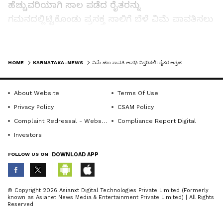
ಹೆಚ್ಚುವರಿಯಾಗಿ ಸಾಲ ಪಡೆದ ರೈತರನ್ನು
ಗಮನದಲ್ಲಿಟ್ಟಿಕೊಂಡು ಪ್ರಸಕ್ತ ಸಾಲಿಗೆ ಬೆಳೆ ವಿಮೆ ಪಾವತಿಸಲು
ಫಾರ್ಮ್-೬ ನೀಡಿ ಅದರಲ್ಲಿ ಕ್ರಾಪ್ ಹೆಸರನ್ನು ಬದಲಾವಣೆ
ಮಾಡಿಸುವಾಗ ಹೆಚ್ಚುವರಿಯಾಗಿ ಈ ಹಿಂದೆ ಪಡೆದಿದ್ದ ಸಾಲ
LATEST VIDEOS
ಮರು ಪಾವತಿಸಿದರೆ ಮಾತ್ರ ಪ್ರಸಕ್ತ ವರ್ಷದಿಂದ ವಿಮೆ
HOME
KARNATAKA-NEWS
ವಿಮೆ ಹಣ ಪಾವತಿ ಅವಧಿ ವಿಸ್ತರಿಸಲಿ: ರೈತರ ಆಗ್ರಹ
ಸೌಲಭ್ಯ ಕಲ್ಪಿಸುವುದಾಗಿ ಬ್ಯಾಂಕ್ ಅಧಿಕಾರಿಗಳು ಹೇಳುತ್ತಾರೆ.
ವಾಣಿಜ್ಯ ಬೆಳೆಗೆ ಸಾಲ ಪಡೆದುಕೊಂಡ ರೈತರು ಈ ವರ್ಷ ಇತರ
About Website
Terms Of Use
ಬೆಳೆಗೆ ವಿಮೆ ಮಾಡಿಸಬೇಕಾದರೆ ವಾಣಿಜ್ಯ ಮತ್ತು ಇತರ ಬೆಳೆಗೆ
Privacy Policy
CSAM Policy
ಇರುವ ವ್ಯತ್ಯಾಸದಲ್ಲಿ ಹೆಚ್ಚುವರಿಯಾಗುವ ಮೊತ್ತ ಮಾತ್ರ ವಿಮೆ
Complaint Redressal - Website
Compliance Report Digital
ಸೌಲಭ್ಯಕ್ಕೊಳಪಡಿಸುತ್ತಿರುವುದು ಅವೈಜ್ಞಾನಿಕ ಕ್ರಮವಾಗಿದೆ.
Investors
ಬ್ಯಾಂಕ್ ಮತ್ತು ವಿಮೆ ಕಂಪನಿ ವ್ಯವಸ್ಥೆ ಬದಲಿದ್ದರೂ ಸರ್ಕಾರ
FOLLOW US ON
DOWNLOAD APP
ಹೊಸ ನಿಯಮ ರೂಪಿಸಿ ರೈತರನ್ನು ವಿಮೆ ಸೌಲಭ್ಯದಿಂದ
ವಂಚಿತಗೊಳಿಸುತ್ತಿದೆ ಎಂದು ರೈತರು ದೂರಿದರು.
ABOUT THE AUTHOR
© Copyright 2026 Asianxt Digital Technologies Private Limited (Formerly
ತಹಸೀಲ್ದಾರ್ ಯಲ್ಲಪ್ಪ ಗೋಣೆಣ್ಣನವರ ಮಾತನಾಡಿ, ಹೊಸ
known as Asianet News Media & Entertainment Private Limited) | All Rights
KannadaprabhaNewsNetwork
K
Reserved
ಸಾಲ ಪಡೆದುಕೊಳ್ಳುವವರು ಬೆಳೆ ವಿಮೆ ಪಾವತಿಸಬೇಕಿಲ್ಲ.